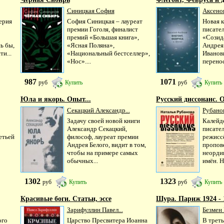
Синицкая София
Аксенов
ерия
София Синицкая – лауреат
Новая к
премии Гоголя, финалист
писател
премий «Большая книга»,
«Созид
ь бы,
«Ясная Поляна»,
Андрея
и...
«Национальный бестселлер»,
Иванов
«Нос»....
перенос
987
1071
руб
Купить
руб
Купить
Юла и якорь. Опыт...
Русский диссонанс. О
Секацкий Александр...
Рубанов
Задачу своей новой книги
Калейд
Александр Секацкий,
писател
етьей
философ, лауреат премии
режисс
Андрея Белого, видит в том,
пропов
чтобы на примере самых
неорди
обычных...
имён. Н
1302
1323
руб
Купить
руб
Купить
Красивые боги. Статьи, эссе
Шура. Париж 1924 - 
Зарифуллин Павел...
Безмен
ого
Царство Пресвитера Иоанна
В треть