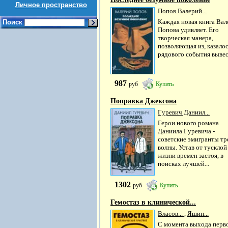
Личное пространство
Попов Валерий...
Каждая новая книга Вал
Поиск
Попова удивляет. Его
творческая манера,
позволяющая из, казалос
рядового события вывест
987
руб
Купить
Поправка Джексона
Гуревич Даниил...
Герои нового романа
Даниила Гуревича -
советские эмигранты тр
волны. Устав от тусклой
жизни времен застоя, в
поисках лучшей...
1302
руб
Купить
Гемостаз в клинической...
Власов...
,
Яшин...
С момента выхода перв