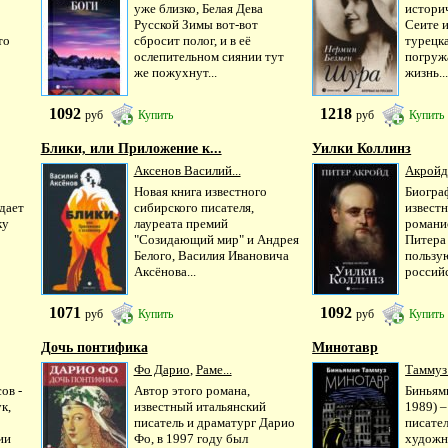
уже близко, Белая Дева
историч
Русской Зимы вот-вот
Сеите 
то
сбросит полог, и в её
турецк
ослепительном сиянии тут
погружа
же пожухнут...
жизнь..
1092
1218
руб
Купить
руб
Купить
Блики, или Приложение к...
Уилки Коллинз
Аксенов Василий...
Акройд
Новая книга известного
Биогра
дает
сибирского писателя,
извест
ку
лауреата премий
романи
"Созидающий мир" и Андрея
Питера
Белого, Василия Ивановича
пользу
Аксёнова...
российс
1071
1092
руб
Купить
руб
Купить
Дочь понтифика
Минотавр
Фо Дарио
,
Раме...
Таммуз
ов -
Автор этого романа,
Биньям
к,
известный итальянский
1989) –
писатель и драматург Дарио
писател
ии
Фо, в 1997 году был
художн