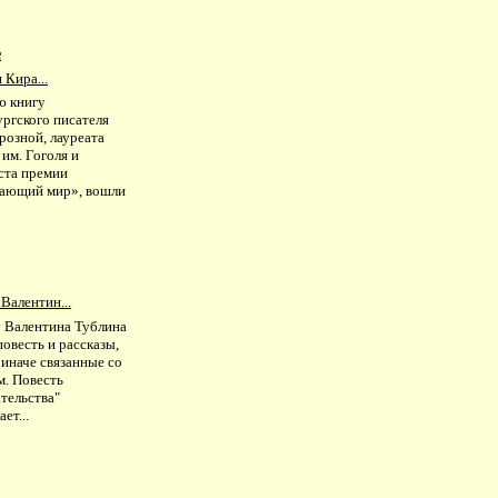
е
 Кира...
ю книгу
ургского писателя
розной, лауреата
им. Гоголя и
ста премии
ающий мир», вошли
Валентин...
у Валентина Тублина
овесть и рассказы,
 иначе связанные со
м. Повесть
тельства"
ет...