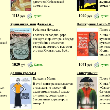
удостоен Нобелевской
журнали
премии по...
роман 
1113
1029
руб
Купить
руб
Купить
Хулигангел, или Далеко и...
Похождения Сахиб-Фа
Рубанова Наталья...
Попов 
Гротеск, парадокс, фарс,
Книга 
» –
анекдот, сюр, сатира, абсурд:
художн
сской
вот убойное вещество
путеше
текста, из которого выросли
по хол
стрелы Хулигангела. Всё...
Индии,
описани
1029
1071
руб
Купить
руб
Купить
Долина красоты
Свистулькин
Панкевич Мария
Прост 
В этой книге рассказывается
Книга 
ных
о скандально известной
«Свист
а
экспериментальной школе-
блиста
ывает
интернате, создателем и
мистиф
бессменным директором
не знал
которой...
литерат