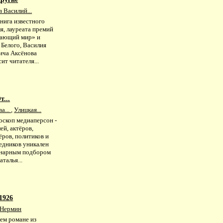
 Василий...
нига известного
я, лауреата премий
ающий мир» и
 Белого, Василия
ича Аксёнова
ит читателя...
т...
а...
,
Улицкая...
оскоп медиаперсон -
ей, актёров,
ёров, политиков и
едников уникален
нарным подбором
аталья...
1926
 Нермин
ем романе из