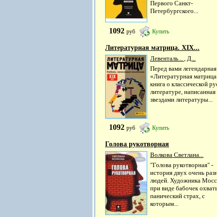
Первого Санкт-
Петербургского...
1092
руб
Купить
Литературная матрица. ХIХ...
Левенталь...
,
Д...
Перед вами легендарная
«Литературная матрица
книга о классической ру
литературе, написанная
звездами литературы...
1092
руб
Купить
Голова рукотворная
Волкова Светлана...
"Голова рукотворная" -
история двух очень раз
людей. Художника Мосс
при виде бабочек охват
панический страх, с
которым...