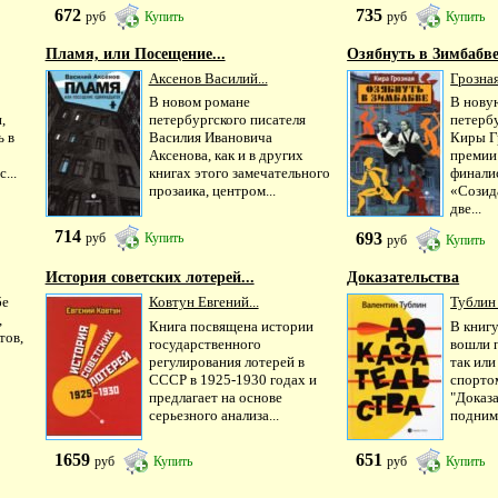
672
735
руб
Купить
руб
Купить
Пламя, или Посещение...
Озябнуть в Зимбабв
Аксенов Василий...
Грозная
В новом романе
В нову
,
петербургского писателя
петерб
ь в
Василия Ивановича
Киры Г
Аксенова, как и в других
премии 
...
книгах этого замечательного
финали
прозаика, центром...
«Созид
две...
714
693
руб
Купить
руб
Купить
История советских лотерей...
Доказательства
бе
Ковтун Евгений...
Тублин 
,
Книга посвящена истории
В книг
тов,
государственного
вошли п
регулирования лотерей в
так или
СССР в 1925-1930 годах и
спорто
предлагает на основе
"Доказа
серьезного анализа...
поднима
1659
651
руб
Купить
руб
Купить