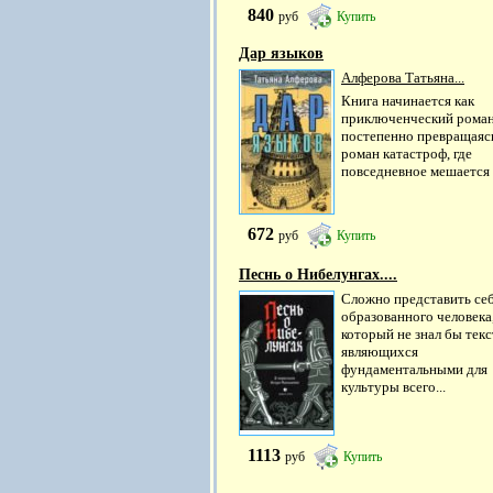
840
руб
Купить
Дар языков
Алферова Татьяна...
Книга начинается как
приключенческий роман
постепенно превращаяс
роман катастроф, где
повседневное мешается с
672
руб
Купить
Песнь о Нибелунгах....
Сложно представить се
образованного человека
который не знал бы текс
являющихся
фундаментальными для
культуры всего...
1113
руб
Купить