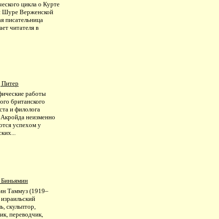
еского цикла о Курте
и Шуре Верженской
ая писательница
ет читателя в
.
 Питер
фические работы
ного британского
ста и филолога
 Акройда неизменно
ются успехом у
ких...
 Биньямин
ин Таммуз (1919–
 израильский
ь, скульптор,
ик, переводчик,