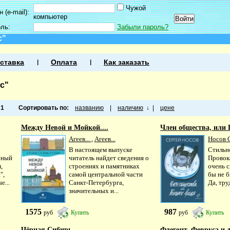
Чужой
 (e-mail):
компьютер
оль:
Забыли пароль?
с"
ставка
Оплата
Как заказать
с"
а
1
Сортировать по:
названию
|
наличию
↓
|
цене
Между Невой и Мойкой....
Член общества, или Г
Агеев...
,
Агеев...
Носов С
В настоящем выпуске
Стильн
нный
читатель найдет сведения о
Провок
,
строениях и памятниках
очень 
",
самой центральной части
бы не 
е...
Санкт-Петербурга,
Да, тру
значительных и...
1575
987
руб
Купить
руб
Купить
Чёрная Сибирь
Флегонт, Февруса и 