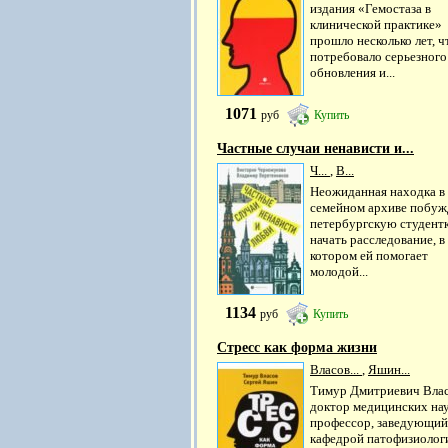
издания «Гемостаза в
клинической практике»
прошло несколько лет, ч
потребовало серьезного
обновления и...
1071
руб
Купить
Частные случаи ненависти и...
Ч...
,
В...
Неожиданная находка в
семейном архиве побуж
петербургскую студент
начать расследование, в
котором ей помогает
молодой...
1134
руб
Купить
Стресс как форма жизни
Власов...
,
Яшин...
Тимур Дмитриевич Влас
доктор медицинских нау
профессор, заведующий
кафедрой патофизиолог