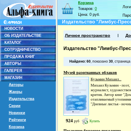
Корзина
Логин
Товаров:
0
Цена:
0 руб.
Пар
Издательство "Лимбус-Прес
НОВОСТИ
ОБ ИЗДАТЕЛЬСТВЕ
Личное пространство
До
КАТАЛОГ
Издательство "Лимбус-Прес
СОТРУДНИЧЕСТВО
ПРОДАЖА КНИГ
Найдено:
60
, показано
30
, страниц
АВТОРЫ
ГАЛЕРЕЯ
Музей разогнанных облаков
МАГАЗИН
Кузьмин Михаил...
Авторы
Михаил Кузьмин - поэт,
журналист, художестве
Жанры
критик. Автор книг "Дом
Издательства
отапливаемый утопиями
"Дневные листья - ночны
Серии
Новинки
Рейтинги
924
руб
Купить
Корзина
Последнее безумное поколение