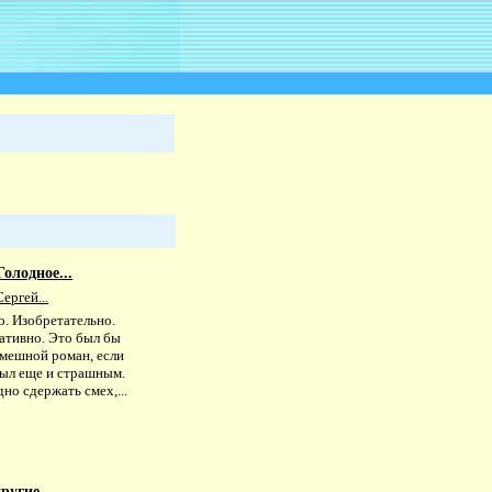
олодное...
ергей...
о. Изобретательно.
ативно. Это был бы
смешной роман, если
был еще и страшным.
дно сдержать смех,...
другие