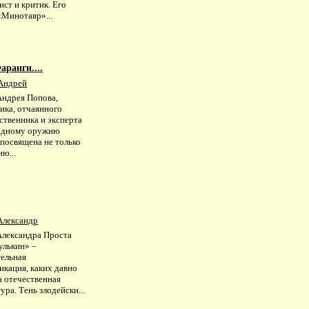
ст и критик. Его
«Минотавр»...
ранги....
Андрей
Андрея Попова,
ика, отчаянного
ственника и эксперта
одному оружию
 посвящена не только
ю...
Александр
Александра Проста
улькин» –
тельная
икация, каких давно
а отечественная
ура. Тень злодейски...