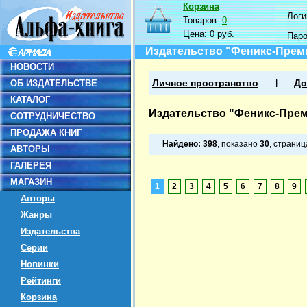
Корзина
Логин
Товаров:
0
Цена:
0 руб.
Пар
Издательство "Феникс-Прем
НОВОСТИ
ОБ ИЗДАТЕЛЬСТВЕ
Личное пространство
До
КАТАЛОГ
Издательство "Феникс-Пре
СОТРУДНИЧЕСТВО
ПРОДАЖА КНИГ
Найдено:
398
, показано
30
, страни
АВТОРЫ
ГАЛЕРЕЯ
МАГАЗИН
1
2
3
4
5
6
7
8
9
Авторы
Жанры
Издательства
Серии
Новинки
Рейтинги
Корзина