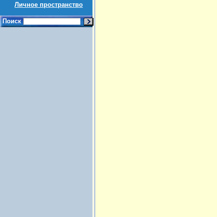
Личное пространство
Поиск