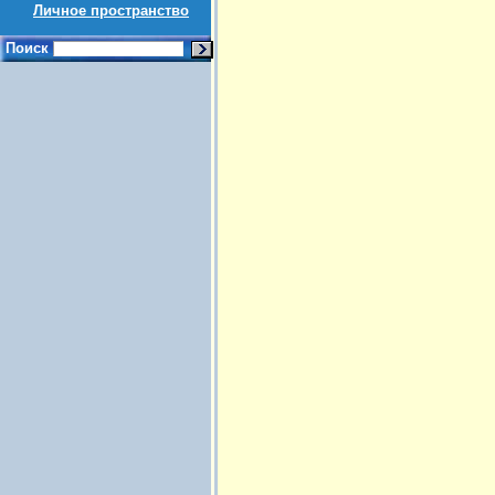
Личное пространство
Поиск