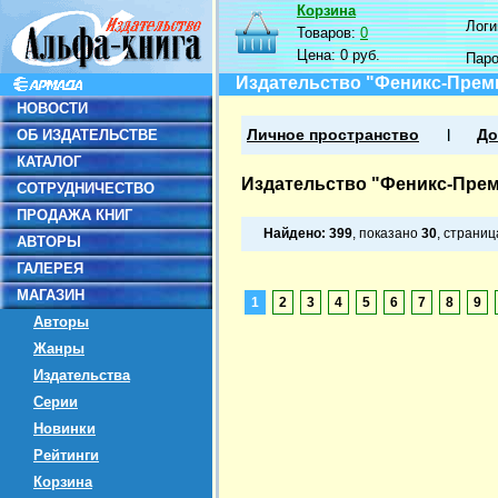
Корзина
Логин
Товаров:
0
Цена:
0 руб.
Пар
Издательство "Феникс-Прем
НОВОСТИ
ОБ ИЗДАТЕЛЬСТВЕ
Личное пространство
До
КАТАЛОГ
Издательство "Феникс-Пре
СОТРУДНИЧЕСТВО
ПРОДАЖА КНИГ
Найдено:
399
, показано
30
, страни
АВТОРЫ
ГАЛЕРЕЯ
МАГАЗИН
1
2
3
4
5
6
7
8
9
Авторы
Жанры
Издательства
Серии
Новинки
Рейтинги
Корзина