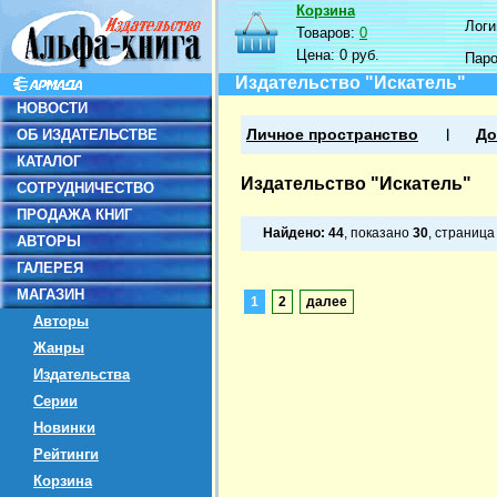
Корзина
Логин
Товаров:
0
Цена:
0 руб.
Пар
Издательство "Искатель"
НОВОСТИ
ОБ ИЗДАТЕЛЬСТВЕ
Личное пространство
До
КАТАЛОГ
Издательство "Искатель"
СОТРУДНИЧЕСТВО
ПРОДАЖА КНИГ
Найдено:
44
, показано
30
, страниц
АВТОРЫ
ГАЛЕРЕЯ
МАГАЗИН
1
2
далее
Авторы
Жанры
Издательства
Серии
Новинки
Рейтинги
Корзина