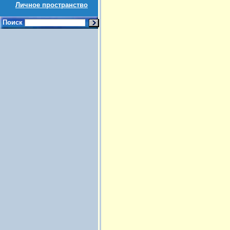
Личное пространство
Поиск