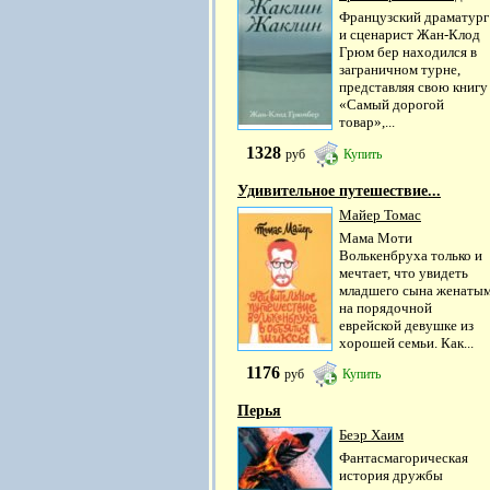
Французский драматург
и сценарист Жан-Клод
Грюм бер находился в
заграничном турне,
представляя свою книгу
«Самый дорогой
товар»,...
1328
руб
Купить
Удивительное путешествие...
Майер Томас
Мама Моти
Волькенбруха только и
мечтает, что увидеть
младшего сына женаты
на порядочной
еврейской девушке из
хорошей семьи. Как...
1176
руб
Купить
Перья
Беэр Хаим
Фантасмагорическая
история дружбы