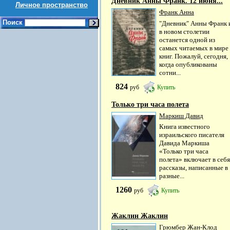
Дневник Анны Франк. 12 июня...
Личное пространство
Франк Анна
Поиск
"Дневник" Анны Франк 
в новом столетии
останется одной из
самых читаемых в мире
книг. Пожалуй, сегодня,
когда опубликованы
сотни...
824
руб
Купить
Только три часа полета
Маркиш Давид
Книга известного
израильского писателя
Давида Маркиша
«Только три часа
полета» включает в себя
рассказы, написанные в
разные...
1260
руб
Купить
Жаклин Жаклин
Грюмбер Жан-Клод