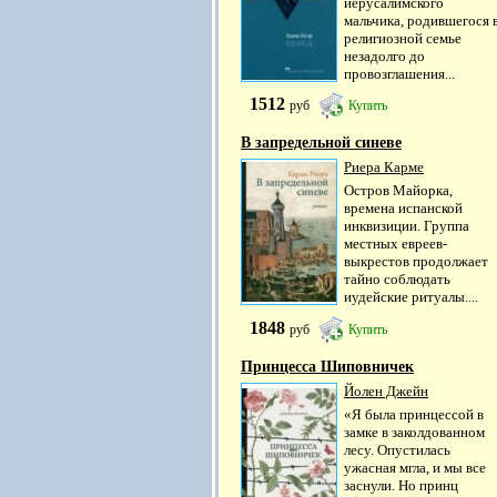
иерусалимского
мальчика, родившегося 
религиозной семье
незадолго до
провозглашения...
1512
руб
Купить
В запредельной синеве
Риера Карме
Остров Майорка,
времена испанской
инквизиции. Группа
местных евреев-
выкрестов продолжает
тайно соблюдать
иудейские ритуалы....
1848
руб
Купить
Принцесса Шиповничек
Йолен Джейн
«Я была принцессой в
замке в заколдованном
лесу. Опустилась
ужасная мгла, и мы все
заснули. Но принц