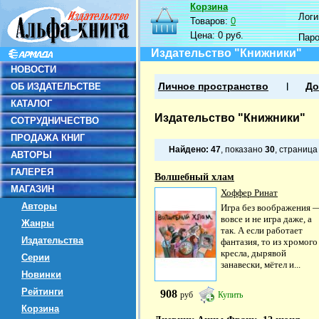
Корзина
Логин
Товаров:
0
Цена:
0 руб.
Пар
Издательство "Книжники"
НОВОСТИ
ОБ ИЗДАТЕЛЬСТВЕ
Личное пространство
До
КАТАЛОГ
Издательство "Книжники"
СОТРУДНИЧЕСТВО
ПРОДАЖА КНИГ
Найдено:
47
, показано
30
, страниц
АВТОРЫ
ГАЛЕРЕЯ
Волшебный хлам
МАГАЗИН
Хоффер Ринат
Авторы
Игра без воображения 
вовсе и не игра даже, а
Жанры
так. А если работает
Издательства
фантазия, то из хромого
кресла, дырявой
Серии
занавески, мётел и...
Новинки
Рейтинги
908
руб
Купить
Корзина