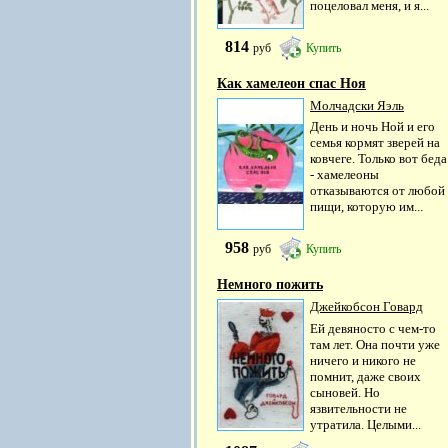
поцеловал меня, и я...
814
руб
Купить
Как хамелеон спас Ноя
Молчадски Яэль
День и ночь Ной и его
семья кормят зверей на
ковчеге. Только вот беда
- хамелеоны
отказываются от любой
пищи, которую им...
958
руб
Купить
Немного пожить
Джейкобсон Говард
Ей девяносто с чем-то
там лет. Она почти уже
ничего и никого не
помнит, даже своих
сыновей. Но
язвительности не
утратила. Целыми...