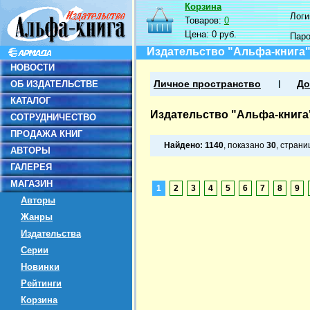
Корзина
Логин
Товаров:
0
Цена:
0 руб.
Пар
Издательство "Альфа-книга
НОВОСТИ
ОБ ИЗДАТЕЛЬСТВЕ
Личное пространство
До
КАТАЛОГ
Издательство "Альфа-книга
СОТРУДНИЧЕСТВО
ПРОДАЖА КНИГ
Найдено:
1140
, показано
30
, стран
АВТОРЫ
ГАЛЕРЕЯ
МАГАЗИН
1
2
3
4
5
6
7
8
9
Авторы
Жанры
Издательства
Серии
Новинки
Рейтинги
Корзина