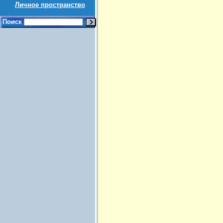
Личное пространство
Поиск