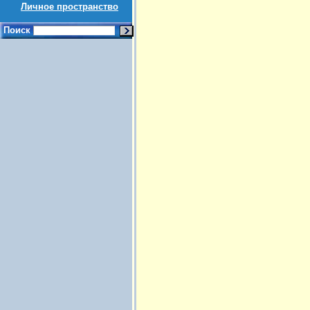
Личное пространство
Поиск