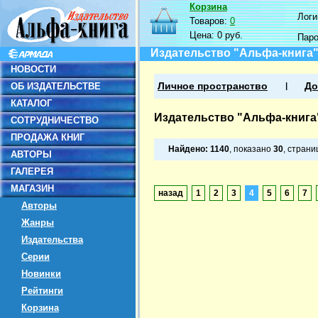
Корзина
Логин
Товаров:
0
Цена:
0 руб.
Пар
Издательство "Альфа-книга
НОВОСТИ
ОБ ИЗДАТЕЛЬСТВЕ
Личное пространство
До
КАТАЛОГ
Издательство "Альфа-книга
СОТРУДНИЧЕСТВО
ПРОДАЖА КНИГ
Найдено:
1140
, показано
30
, стран
АВТОРЫ
ГАЛЕРЕЯ
МАГАЗИН
назад
1
2
3
4
5
6
7
Авторы
Жанры
Издательства
Серии
Новинки
Рейтинги
Корзина