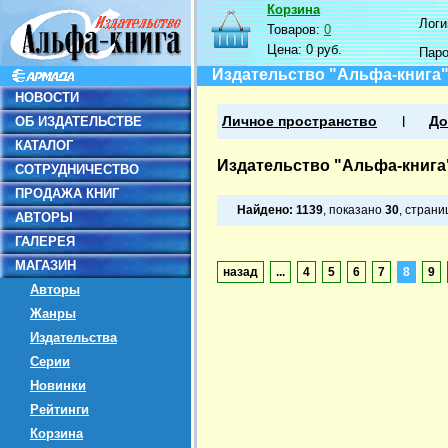
Корзина
Логин
Товаров:
0
Цена:
0 руб.
Пар
Издательство "Альфа-книга
НОВОСТИ
ОБ ИЗДАТЕЛЬСТВЕ
Личное пространство
До
КАТАЛОГ
Издательство "Альфа-книга
СОТРУДНИЧЕСТВО
ПРОДАЖА КНИГ
Найдено:
1139
, показано
30
, стран
АВТОРЫ
ГАЛЕРЕЯ
МАГАЗИН
назад
...
4
5
6
7
8
9
Авторы
Жанры
Издательства
Серии
Новинки
Рейтинги
Корзина