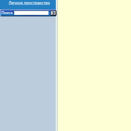
Личное пространство
Поиск