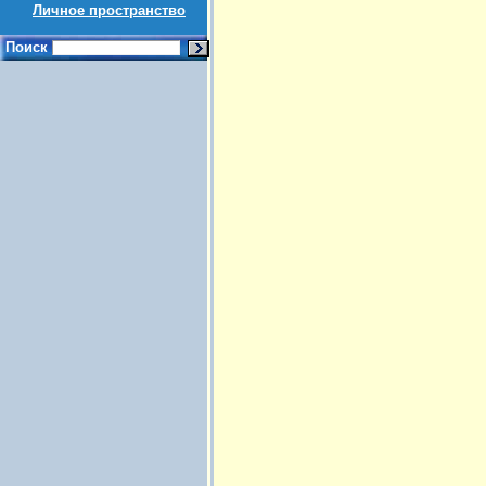
Личное пространство
Поиск