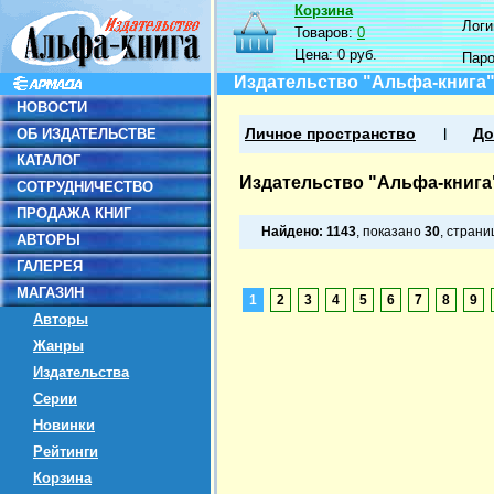
Корзина
Логин
Товаров:
0
Цена:
0 руб.
Пар
Издательство "Альфа-книга
НОВОСТИ
ОБ ИЗДАТЕЛЬСТВЕ
Личное пространство
До
КАТАЛОГ
Издательство "Альфа-книга
СОТРУДНИЧЕСТВО
ПРОДАЖА КНИГ
Найдено:
1143
, показано
30
, стран
АВТОРЫ
ГАЛЕРЕЯ
МАГАЗИН
1
2
3
4
5
6
7
8
9
Авторы
Жанры
Издательства
Серии
Новинки
Рейтинги
Корзина