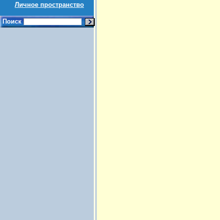
Личное пространство
Поиск