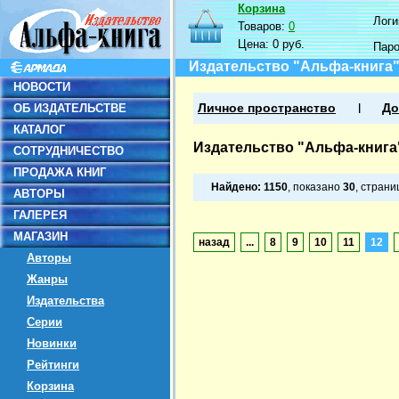
Корзина
Логин
Товаров:
0
Цена:
0 руб.
Пар
Издательство "Альфа-книга
НОВОСТИ
ОБ ИЗДАТЕЛЬСТВЕ
Личное пространство
До
КАТАЛОГ
Издательство "Альфа-книга
СОТРУДНИЧЕСТВО
ПРОДАЖА КНИГ
Найдено:
1150
, показано
30
, стран
АВТОРЫ
ГАЛЕРЕЯ
МАГАЗИН
назад
...
8
9
10
11
12
Авторы
Жанры
Издательства
Серии
Новинки
Рейтинги
Корзина