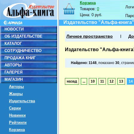
Корзина
Логин
Товаров:
0
Цена:
0 руб.
Пар
Издательство "Альфа-книга
НОВОСТИ
ОБ ИЗДАТЕЛЬСТВЕ
Личное пространство
До
КАТАЛОГ
Издательство "Альфа-книга
СОТРУДНИЧЕСТВО
ПРОДАЖА КНИГ
Найдено:
1148
, показано
30
, стран
АВТОРЫ
ГАЛЕРЕЯ
МАГАЗИН
назад
...
10
11
12
13
14
Авторы
Жанры
Издательства
Серии
Новинки
Рейтинги
Корзина