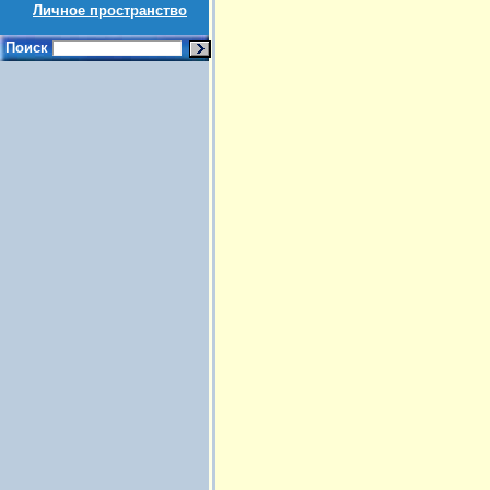
Личное пространство
Поиск