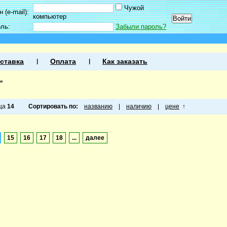
Чужой
 (e-mail):
компьютер
оль:
Забыли пароль?
"
ставка
Оплата
Как заказать
"
ица
14
Сортировать по:
названию
|
наличию
|
цене
↑
15
16
17
18
...
далее