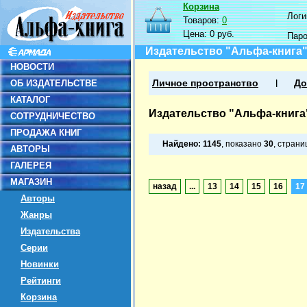
Корзина
Логин
Товаров:
0
Цена:
0 руб.
Пар
Издательство "Альфа-книга
НОВОСТИ
ОБ ИЗДАТЕЛЬСТВЕ
Личное пространство
До
КАТАЛОГ
Издательство "Альфа-книга
СОТРУДНИЧЕСТВО
ПРОДАЖА КНИГ
Найдено:
1145
, показано
30
, стран
АВТОРЫ
ГАЛЕРЕЯ
МАГАЗИН
назад
...
13
14
15
16
17
Авторы
Жанры
Издательства
Серии
Новинки
Рейтинги
Корзина