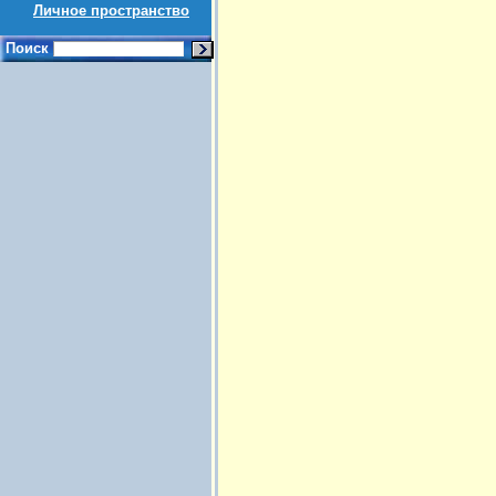
Личное пространство
Поиск