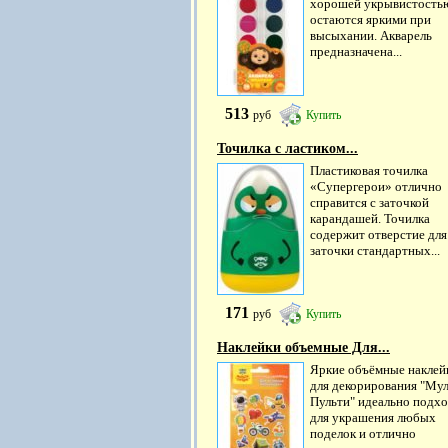
хорошей укрывистость
остаются яркими при
высыхании. Акварель
предназначена...
513
руб
Купить
Точилка с ластиком...
Пластиковая точилка
«Супергерои» отлично
справится с заточкой
карандашей. Точилка
содержит отверстие для
заточки стандартных...
171
руб
Купить
Наклейки объемные Для...
Яркие объёмные наклей
для декорирования "Мул
Пульти" идеально подх
для украшения любых
поделок и отлично