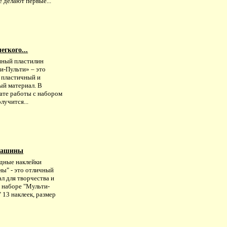
 делают первые...
егкого...
ный пластилин
и-Пульти» – это
, пластичный и
ый материал. В
тате работы с набором
олучится...
Машины
дные наклейки
ы" - это отличный
л для творчества и
В наборе "Мульти-
 13 наклеек, размер