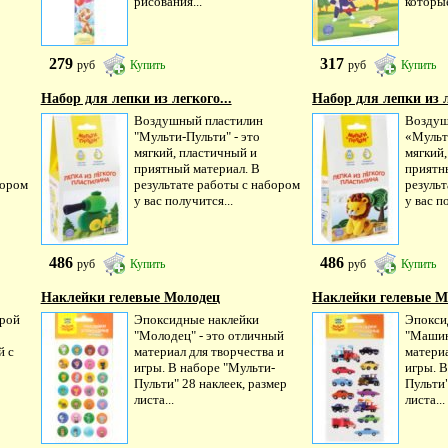
рисования...
которые
279
317
руб
Купить
руб
Купить
Набор для лепки из легкого...
Набор для лепки из л
Воздушный пластилин
Воздуш
"Мульти-Пульти" - это
«Мульт
мягкий, пластичный и
мягкий
приятный материал. В
приятн
бором
результате работы с набором
резуль
у вас получится...
у вас п
486
486
руб
Купить
руб
Купить
Наклейки гелевые Молодец
Наклейки гелевые 
трой
Эпоксидные наклейки
Эпокси
"Молодец" - это отличный
"Машин
й с
материал для творчества и
материа
игры. В наборе "Мульти-
игры. 
Пульти" 28 наклеек, размер
Пульти"
листа...
листа...