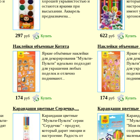
ю и
хорошей укрывистостью и
которы
остаются яркими при
настро
высыхании. Акварель
имеют 
предназначена...
эргоно
297
622
руб
Купить
руб
Купить
Наклейки объемные Котята
Наклейки объемные 
Яркие объёмные наклейки
Яркие 
для декорирования "Мульти-
для де
Пульти" идеально подходят
Пульти
для украшения любых
для ук
поделок и отлично
подело
поднимают...
поднима
174
174
руб
Купить
руб
Купить
Карандаши цветные Сердечко,...
Карандаши цветные 
ки
Карандаши цветные
Каранд
ьти-
"Мульти-Пульти" серии
""Муль
одят
"Сердечко" - продукт,
"Мои п
который дарит эмоции и
создан
настроение. Радость от
малень