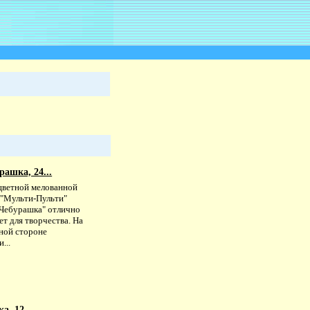
рашка, 24...
цветной мелованной
 "Мульти-Пульти"
"Чебурашка" отлично
т для творчества. На
ной стороне
...
, 12...