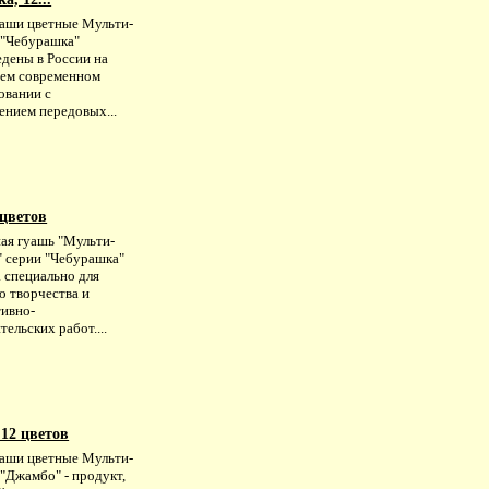
аши цветные Мульти-
 "Чебурашка"
едены в России на
ем современном
овании с
ением передовых...
 цветов
ая гуашь "Мульти-
" серии "Чебурашка"
 специально для
о творчества и
тивно-
ельских работ....
12 цветов
аши цветные Мульти-
"Джамбо" - продукт,