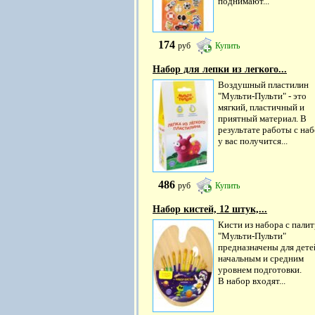
поднимают...
174
руб
Купить
Набор для лепки из легкого...
Воздушный пластилин
"Мульти-Пульти" - это
мягкий, пластичный и
приятный материал. В
результате работы с на
у вас получится...
486
руб
Купить
Набор кистей, 12 штук,...
Кисти из набора с пали
"Мульти-Пульти"
предназначены для дете
начальным и средним
уровнем подготовки.
В набор входят...