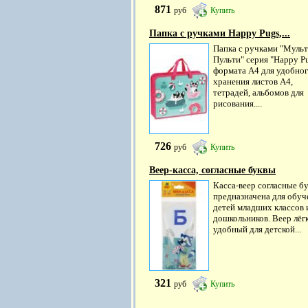
871
руб
Купить
Папка с ручками Happy Pugs,...
Папка с ручками "Мульт
Пульти" серия "Happy P
формата А4 для удобно
хранения листов А4,
тетрадей, альбомов для
рисования....
726
руб
Купить
Веер-касса, согласные буквы
Касса-веер согласные б
предназначена для обуч
детей младших классов 
дошкольников. Веер лёг
удобный для детской...
321
руб
Купить