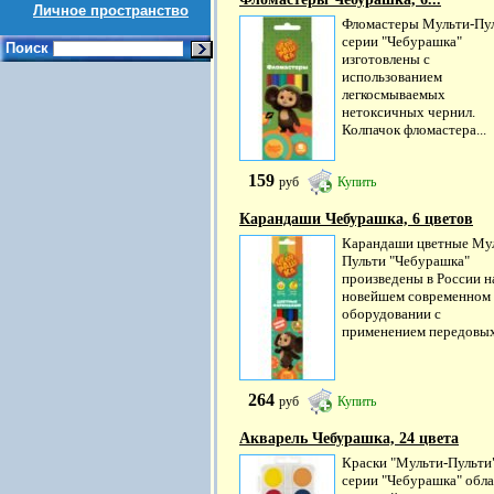
Личное пространство
Фломастеры Мульти-Пу
серии "Чебурашка"
Поиск
изготовлены с
использованием
легкосмываемых
нетоксичных чернил.
Колпачок фломастера...
159
руб
Купить
Карандаши Чебурашка, 6 цветов
Карандаши цветные Му
Пульти "Чебурашка"
произведены в России н
новейшем современном
оборудовании с
применением передовых.
264
руб
Купить
Акварель Чебурашка, 24 цвета
Краски "Мульти-Пульти
серии "Чебурашка" обл