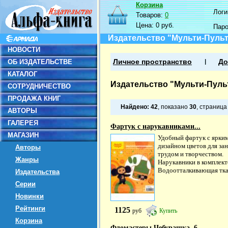
Корзина
Логин
Товаров:
0
Цена:
0 руб.
Пар
Издательство "Мульти-Пуль
НОВОСТИ
ОБ ИЗДАТЕЛЬСТВЕ
Личное пространство
До
КАТАЛОГ
Издательство "Мульти-Пуль
СОТРУДНИЧЕСТВО
ПРОДАЖА КНИГ
Найдено:
42
, показано
30
, страниц
АВТОРЫ
ГАЛЕРЕЯ
Фартук с нарукавниками...
МАГАЗИН
Удобный фартук с ярки
дизайном цветов для за
Авторы
трудом и творчеством.
Жанры
Нарукавники в комплект
Водоотталкивающая ткан
Издательства
Серии
Новинки
Рейтинги
1125
руб
Купить
Корзина
Фломастеры Чебурашка, 6...