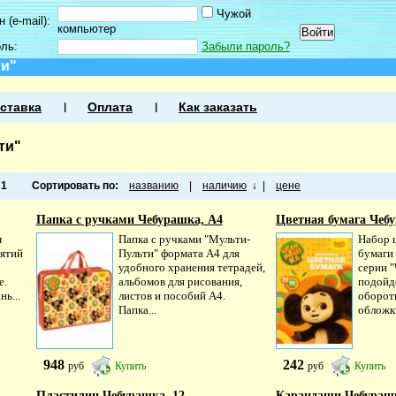
Чужой
 (e-mail):
компьютер
оль:
Забыли пароль?
ти"
ставка
Оплата
Как заказать
ти"
а
1
Сортировать по:
названию
|
наличию
↓
|
цене
Папка с ручками Чебурашка, А4
Цветная бумага Чебу
м
Папка с ручками "Мульти-
Набор 
нятий
Пульти" формата А4 для
бумаги
удобного хранения тетрадей,
серии 
е.
альбомов для рисования,
подойде
ь...
листов и пособий А4.
оборот
Папка...
обложки
948
242
руб
Купить
руб
Купить
Пластилин Чебурашка, 12...
Карандаши Чебурашка