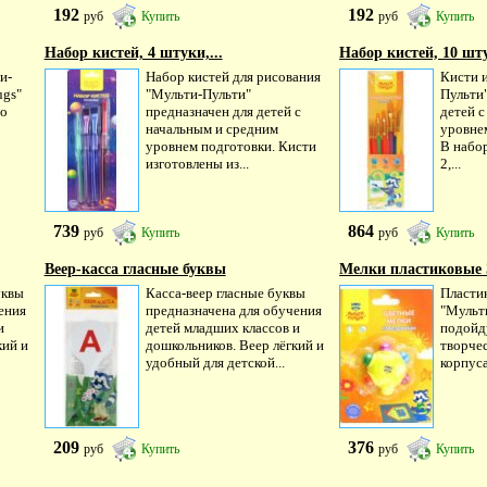
192
192
руб
Купить
руб
Купить
Набор кистей, 4 штуки,...
Набор кистей, 10 шту
и-
Набор кистей для рисования
Кисти 
ugs"
"Мульти-Пульти"
Пульти
го
предназначен для детей с
детей 
начальным и средним
уровне
уровнем подготовки. Кисти
В набор
изготовлены из...
2,...
739
864
руб
Купить
руб
Купить
Веер-касса гласные буквы
Мелки пластиковые З
уквы
Касса-веер гласные буквы
Пласти
ения
предназначена для обучения
"Мульт
и
детей младших классов и
подойд
кий и
дошкольников. Веер лёгкий и
творче
удобный для детской...
корпуса
209
376
руб
Купить
руб
Купить