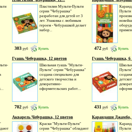
льти
Пластилин Мульти-Пульти
Каранд
серии "Чебурашка"
Пульти
разработан для детей от 3
произв
лет. Упаковка с любимым
новейш
героем - Чебурашкой делает
оборуд
набор...
примен
303
472
руб
Купить
руб
Купить
Гуашь Чебурашка, 12 цветов
Гуашь Чебурашка, 6
льти-
Школьная гуашь "Мульти-
Школьн
Пульти" серии "Чебурашка"
Пульти
а
создана специально для
создана
детского творчества и
детског
декоративно-
декора
..
оформительских работ....
оформит
702
431
руб
Купить
руб
Купить
Акварель Чебурашка, 12 цветов
Карандаши Джамбо, 
"
Краски "Мульти-Пульти"
Каранд
адают
серии "Чебурашка" обладают
Пульти 