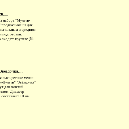
к,...
из набора "Мульти-
" предназначены для
с начальным и средним
м подготовки.
 входят: круглые (№
вездочка,...
ковые цветные мелки
и-Пульти" "Звёздочка"
ут для занятий
ством. Диаметр
 составляет 10 мм....