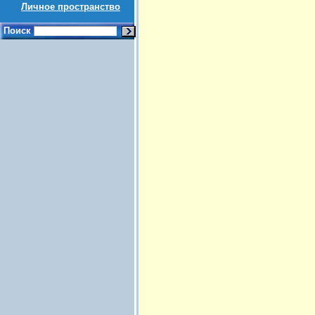
Личное пространство
Поиск