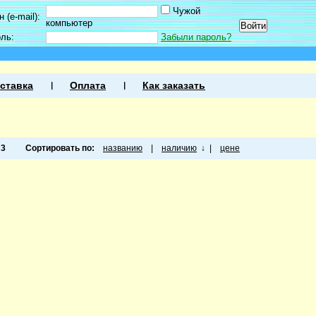
Чужой
 (e-mail):
компьютер
оль:
Забыли пароль?
ставка
Оплата
Как заказать
а
3
Сортировать по:
названию
|
наличию
↓
|
цене