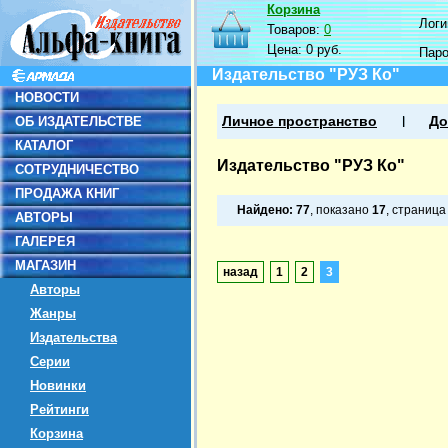
Корзина
Логин
Товаров:
0
Цена:
0 руб.
Пар
Издательство "РУЗ Ко"
НОВОСТИ
ОБ ИЗДАТЕЛЬСТВЕ
Личное пространство
До
КАТАЛОГ
Издательство "РУЗ Ко"
СОТРУДНИЧЕСТВО
ПРОДАЖА КНИГ
Найдено:
77
, показано
17
, страниц
АВТОРЫ
ГАЛЕРЕЯ
МАГАЗИН
назад
1
2
3
Авторы
Жанры
Издательства
Серии
Новинки
Рейтинги
Корзина