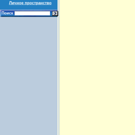
Личное пространство
Поиск