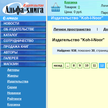
Корзина
Логин
Товаров:
0
Цена:
0 руб.
Пар
Издательство "Koh-I-Noor"
НОВОСТИ
ОБ ИЗДАТЕЛЬСТВЕ
Личное пространство
До
КАТАЛОГ
Издательство "Koh-I-Noor"
СОТРУДНИЧЕСТВО
ПРОДАЖА КНИГ
Найдено:
938
, показано
30
, страни
АВТОРЫ
ГАЛЕРЕЯ
МАГАЗИН
назад
...
8
9
10
11
12
Авторы
Жанры
Издательства
Серии
Новинки
Рейтинги
Корзина