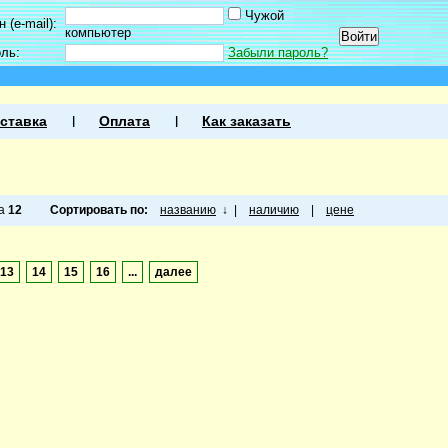
Чужой
 (e-mail):
компьютер
оль:
Забыли пароль?
ставка
Оплата
Как заказать
ца
12
Сортировать по:
названию
↓
|
наличию
|
цене
13
14
15
16
...
далее