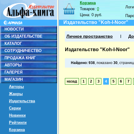
Корзина
Логин
Товаров:
0
Цена:
0 руб.
Пар
Издательство "Koh-I-Noor"
НОВОСТИ
ОБ ИЗДАТЕЛЬСТВЕ
Личное пространство
До
КАТАЛОГ
Издательство "Koh-I-Noor"
СОТРУДНИЧЕСТВО
ПРОДАЖА КНИГ
Найдено:
938
, показано
30
, страни
АВТОРЫ
ГАЛЕРЕЯ
МАГАЗИН
назад
1
2
3
4
5
6
7
Авторы
Жанры
Издательства
Серии
Новинки
Рейтинги
Корзина