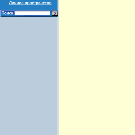
Личное пространство
Поиск