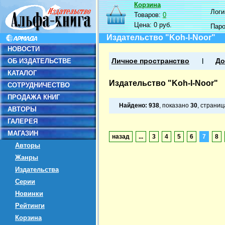
Корзина
Логин
Товаров:
0
Цена:
0 руб.
Пар
Издательство "Koh-I-Noor"
НОВОСТИ
ОБ ИЗДАТЕЛЬСТВЕ
Личное пространство
До
КАТАЛОГ
Издательство "Koh-I-Noor"
СОТРУДНИЧЕСТВО
ПРОДАЖА КНИГ
Найдено:
938
, показано
30
, страни
АВТОРЫ
ГАЛЕРЕЯ
МАГАЗИН
назад
...
3
4
5
6
7
8
Авторы
Жанры
Издательства
Серии
Новинки
Рейтинги
Корзина