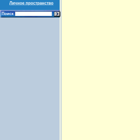
Личное пространство
Поиск