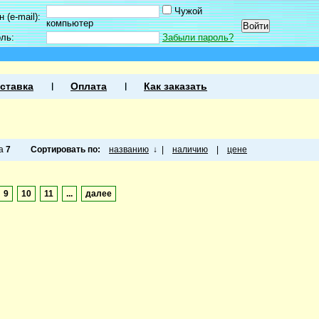
Чужой
 (e-mail):
компьютер
оль:
Забыли пароль?
ставка
Оплата
Как заказать
ца
7
Сортировать по:
названию
↓
|
наличию
|
цене
9
10
11
...
далее