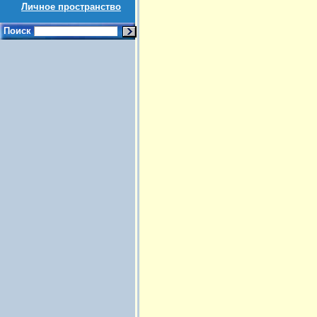
Личное пространство
Поиск