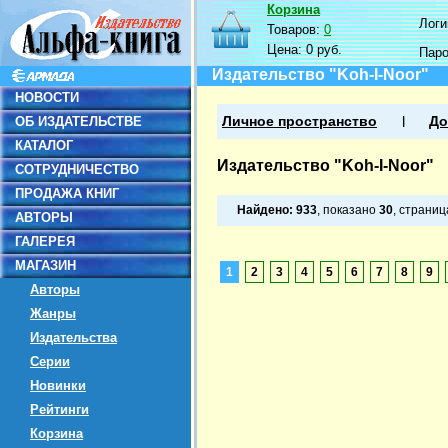
Корзина
Логин
Товаров:
0
Цена:
0 руб.
Пар
Издательство "Koh-I-Noor"
НОВОСТИ
ОБ ИЗДАТЕЛЬСТВЕ
Личное пространство
До
КАТАЛОГ
Издательство "Koh-I-Noor"
СОТРУДНИЧЕСТВО
ПРОДАЖА КНИГ
Найдено:
933
, показано
30
, страни
АВТОРЫ
ГАЛЕРЕЯ
МАГАЗИН
1
2
3
4
5
6
7
8
9
Авторы
Жанры
Издательства
Серии
Новинки
Рейтинги
Корзина