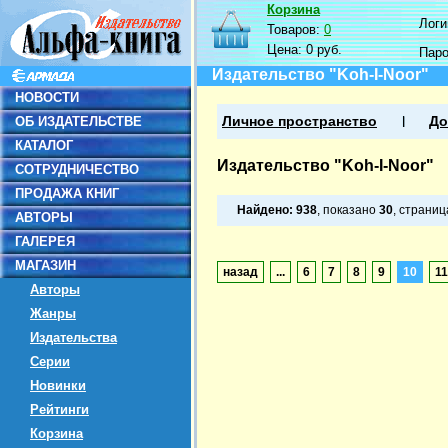
Корзина
Логин
Товаров:
0
Цена:
0 руб.
Пар
Издательство "Koh-I-Noor"
НОВОСТИ
ОБ ИЗДАТЕЛЬСТВЕ
Личное пространство
До
КАТАЛОГ
Издательство "Koh-I-Noor"
СОТРУДНИЧЕСТВО
ПРОДАЖА КНИГ
Найдено:
938
, показано
30
, страни
АВТОРЫ
ГАЛЕРЕЯ
МАГАЗИН
назад
...
6
7
8
9
10
11
Авторы
Жанры
Издательства
Серии
Новинки
Рейтинги
Корзина