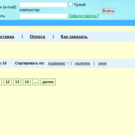
Чужой
 (e-mail):
компьютер
оль:
Забыли пароль?
ставка
Оплата
Как заказать
ца
10
Сортировать по:
названию
↑
|
наличию
|
цене
12
13
14
...
далее