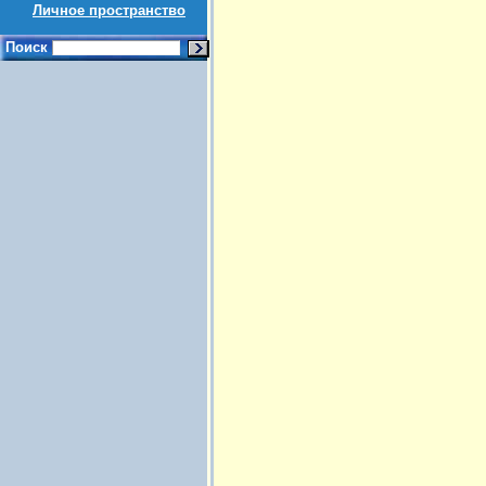
Личное пространство
Поиск