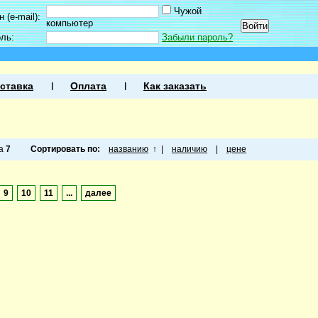
Чужой
 (e-mail):
компьютер
оль:
Забыли пароль?
ставка
Оплата
Как заказать
ца
7
Сортировать по:
названию
↑
|
наличию
|
цене
9
10
11
...
далее