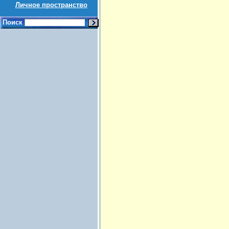
Личное пространство
Поиск