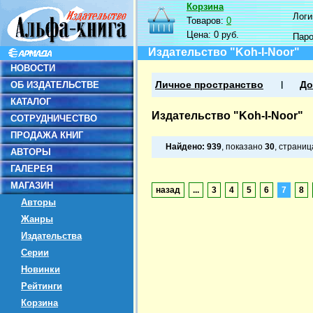
Корзина
Логин
Товаров:
0
Цена:
0 руб.
Пар
Издательство "Koh-I-Noor"
НОВОСТИ
ОБ ИЗДАТЕЛЬСТВЕ
Личное пространство
До
КАТАЛОГ
Издательство "Koh-I-Noor"
СОТРУДНИЧЕСТВО
ПРОДАЖА КНИГ
Найдено:
939
, показано
30
, страни
АВТОРЫ
ГАЛЕРЕЯ
МАГАЗИН
назад
...
3
4
5
6
7
8
Авторы
Жанры
Издательства
Серии
Новинки
Рейтинги
Корзина