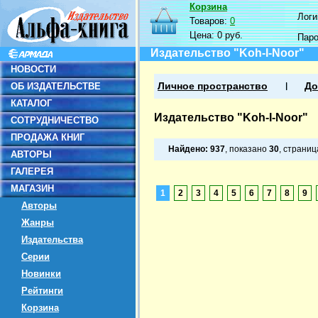
Корзина
Логин
Товаров:
0
Цена:
0 руб.
Пар
Издательство "Koh-I-Noor"
НОВОСТИ
ОБ ИЗДАТЕЛЬСТВЕ
Личное пространство
До
КАТАЛОГ
Издательство "Koh-I-Noor"
СОТРУДНИЧЕСТВО
ПРОДАЖА КНИГ
Найдено:
937
, показано
30
, страни
АВТОРЫ
ГАЛЕРЕЯ
МАГАЗИН
1
2
3
4
5
6
7
8
9
Авторы
Жанры
Издательства
Серии
Новинки
Рейтинги
Корзина