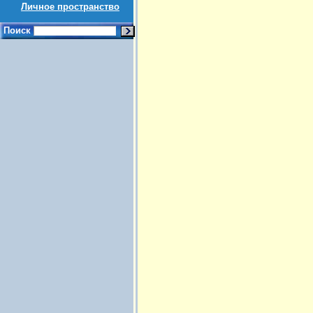
Личное пространство
Поиск