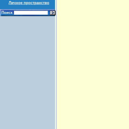
Личное пространство
Поиск