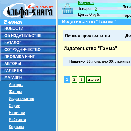
Корзина
Логин
Товаров:
0
Цена:
0 руб.
Пар
Издательство "Гамма"
НОВОСТИ
ОБ ИЗДАТЕЛЬСТВЕ
Личное пространство
До
КАТАЛОГ
Издательство "Гамма"
СОТРУДНИЧЕСТВО
ПРОДАЖА КНИГ
Найдено:
83
, показано
30
, страниц
АВТОРЫ
ГАЛЕРЕЯ
МАГАЗИН
1
2
3
далее
Авторы
Жанры
Издательства
Серии
Новинки
Рейтинги
Корзина