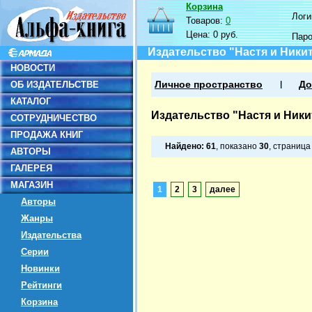
Корзина
Логин
Товаров:
0
Цена:
0 руб.
Пар
Издательство "Настя и Ники
НОВОСТИ
ОБ ИЗДАТЕЛЬСТВЕ
Личное пространство
До
КАТАЛОГ
Издательство "Настя и Ники
СОТРУДНИЧЕСТВО
ПРОДАЖА КНИГ
Найдено:
61
, показано
30
, страниц
АВТОРЫ
ГАЛЕРЕЯ
МАГАЗИН
1
2
3
далее
Авторы
Жанры
Издательства
Серии
Новинки
Рейтинги
Корзина