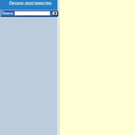
Личное пространство
Поиск