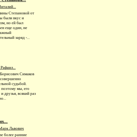
италий...
лины Степановой от
ы были вкус и
зм, но ей был
ен еще один, не
важный
ельный заряд -...
Рафаил...
 Борисович Симаков
 совершенно
ельной судьбой.
 поэтому мы, его
 и друзья, всякий раз
о...
х...
Марк Львович
ве более ранние