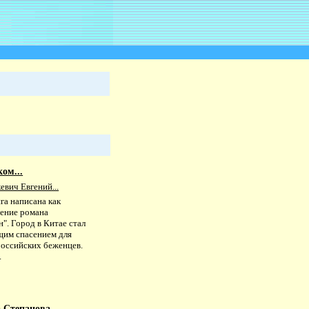
ком...
вич Евгений...
га написана как
ение романа
". Город в Китае стал
щим спасением для
российских беженцев.
.
Степанова...