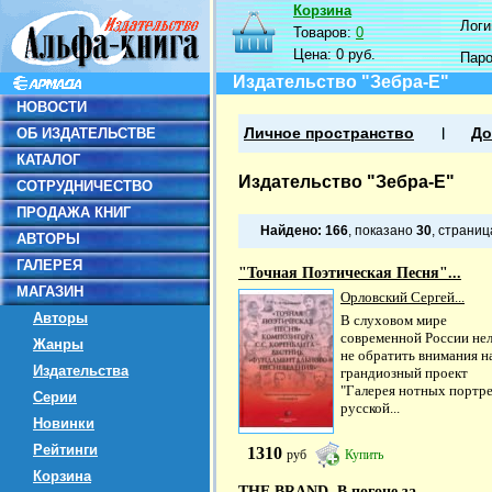
Корзина
Логин
Товаров:
0
Цена:
0 руб.
Пар
Издательство "Зебра-Е"
НОВОСТИ
ОБ ИЗДАТЕЛЬСТВЕ
Личное пространство
До
КАТАЛОГ
Издательство "Зебра-Е"
СОТРУДНИЧЕСТВО
ПРОДАЖА КНИГ
Найдено:
166
, показано
30
, страни
АВТОРЫ
ГАЛЕРЕЯ
"Точная Поэтическая Песня"...
МАГАЗИН
Орловский Сергей...
Авторы
В слуховом мире
современной России нел
Жанры
не обратить внимания н
Издательства
грандиозный проект
"Галерея нотных портр
Серии
русской...
Новинки
Рейтинги
1310
руб
Купить
Корзина
THE BRAND. В погоне за...