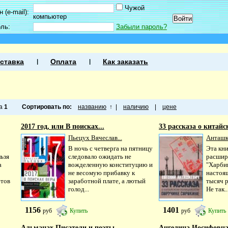
Чужой
 (e-mail):
компьютер
оль:
Забыли пароль?
ставка
Оплата
Как заказать
ца
1
Сортировать по:
названию
↑
|
наличию
|
цене
2017 год, или В поисках...
33 рассказа о китайс
Пьецух Вячеслав...
Анташке
В ночь с четверга на пятницу
Эта кни
ьзя
следовало ожидать не
расшир
а
вожделенную конституцию и
"Харбин
не весомую прибавку к
настоя
етов
заработной плате, а лютый
тысяч 
голод...
Не так..
1156
1401
руб
Купить
руб
Купить
Альманах Писатели и поэты...
Ангелина Иосифовна 