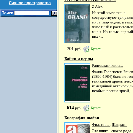
Личное пространство
Z Alex
На этой земле тесно
Поиск
сосуществуют три разн
мира: мир людей, а такж
животный и растительн
миры. Но только первый
них -...
701
руб
Купить
Байки и перлы
Раневская Фаина...
Фаина Георгиевна Ранев
(1896-1984) была не тол
гениальной драматическ
комедийной актрисой, н
необыкновенно яркой,...
614
руб
Купить
Биография любви
Филатов...
,
Шацкая...
Эта книга - своего рода