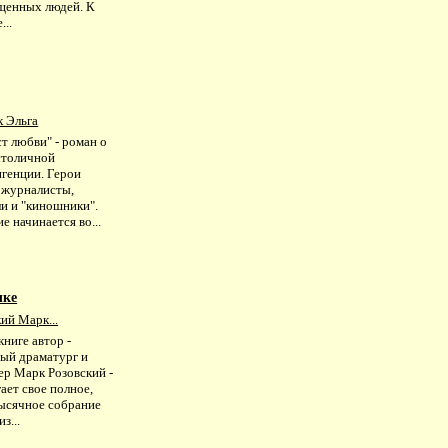
щенных людей. К
...
к Эльга
т любви" - роман о
столичной
игенции. Герои
 журналисты,
ли и "киношники".
е начинается во...
чке
ий Марк...
книге автор -
ный драматург и
ер Марк Розовский -
ает свое полное,
ысячное собрание
з...