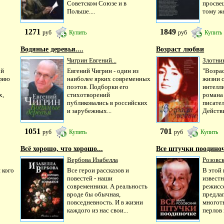
о
Советском Союзе и в
просве
Польше....
тому же
1271
1849
руб
Купить
руб
Купить
Водяные деревья....
Возраст любви
Чигрин Евгений...
Злотни
ой
Евгений Чигрин - один из
"Возрас
афию
наиболее ярких современных
жизни 
поэтов. Подборки его
интелл
х,
стихотворений
романа
публиковались в российских
писате
и зарубежных...
Действи
1051
701
руб
Купить
руб
Купить
Всё хорошо, что хорошо...
Все штучки поодино
Вербова Изабелла
Розовск
 кого
Все герои рассказов и
В этой 
повестей - наши
извест
современники. А реальность
режисс
вроде бы обычная,
предлаг
повседневность. И в жизни
многот
каждого из нас свои...
перлов и