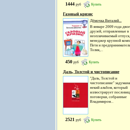
1444
руб
Купить
Газовый кризис
Дёмочка Виталий...
В январе 2009 года двое
друзей, отправленные в
неоплачиваемый отпуск
менеджер крупной комп
Петя и предпринимател
Толик,...
450
руб
Купить
Даль, Толстой и чистописание
"Даль, Толстой и
чистописание" задумана
некий альбом, который
иллюстрирует пословиц
поговорки, собранные
Владимиром...
2521
руб
Купить