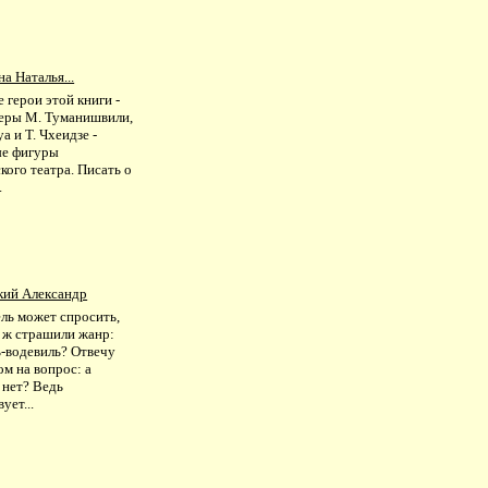
а Наталья...
 герои этой книги -
еры М. Туманишвили,
уа и Т. Чхеидзе -
ые фигуры
кого театра. Писать о
.
кий Александр
ль может спросить,
о ж страшили жанр:
ь-водевиль? Отвечу
м на вопрос: а
 нет? Ведь
ует...