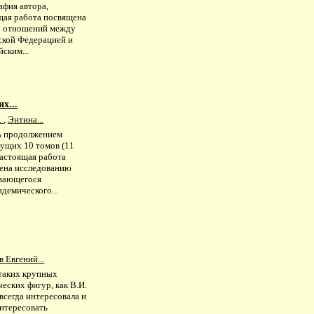
афия автора,
щая работа посвящена
у отношений между
ской Федерацией и
ским...
х...
.
,
Энтина...
ь продолжением
ущих 10 томов (11
настоящая работа
ена исследованию
вающегося
демического...
 Евгений...
таких крупных
еских фигур, как В.И.
всегда интересовала и
интересовать