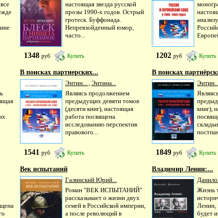
 все
настоящая звезда русской
моногр
ежде
прозы 1990-х годов. Острый
настоя
гротеск. Буффонада.
анализ
Нине
Непревзойденный юмор,
Россий
часто...
Европей
1348
1202
руб
Купить
руб
Купить
В поисках партнерских...
В поисках партнёрски
Энтин...
,
Энтина...
Энтин..
ь
Являясь продолжением
Являяс
оящая
предыдущих девяти томов
предыд
(десяти книг), настоящая
книг), 
их
работа посвящена
посвящ
исследованию перспектив
склады
правового...
постпан
1541
1849
руб
Купить
руб
Купить
Век испытаний
Владимир Ленин:...
Галинский Юрий...
Данилов
Роман "ВЕК ИСПЫТАНИЙ"
Жизнь 
рассказывает о жизни двух
историч
ящена
семей в Российской империи,
Ленин, 
го
а после революций в
будет 