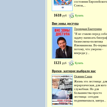
состояния Европейског
Союза,...
1618
руб
Купить
Вне зоны доступа
Троицкая Екатерина
"Я не ставлю перед соб
задачу написать биогр
бизнесмена-политика
Илюмжинова. Во-первы
потому, что уверена -
впереди у...
1121
руб
Купить
Время, которое выбрало нас
Осянин Саша
Жизнь это лестница: для
иерархическая, для кого
служебная. Но для
большинства просто
лестница: сегодня
поднимаешься, завтра...