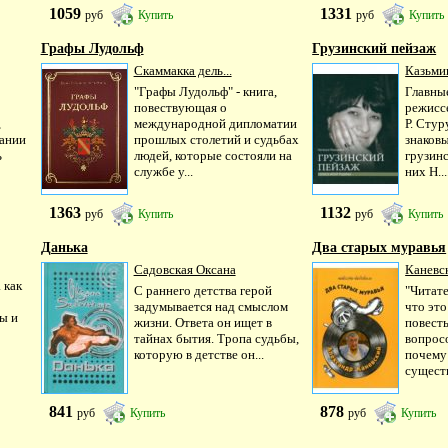
1059
1331
руб
Купить
руб
Купить
Графы Лудольф
Грузинский пейзаж
Скаммакка дель...
Казьмин
"Графы Лудольф" - книга,
Главные
повествующая о
режисс
,
международной дипломатии
Р. Стур
ании
прошлых столетий и судьбах
знаков
ь
людей, которые состояли на
грузинс
службе у...
них Н...
1363
1132
руб
Купить
руб
Купить
Данька
Два старых муравья
Садовская Оксана
Каневс
 как
С раннего детства герой
"Читате
задумывается над смыслом
что эт
ы и
жизни. Ответа он ищет в
повест
тайнах бытия. Тропа судьбы,
вопросо
которую в детстве он...
почему
существ
841
878
руб
Купить
руб
Купить