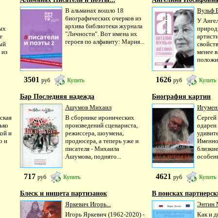
В альманах вошло 18
Вульф В
биографических очерков из
У Анге
архива библиотеки журнала
ых
природ
"Личности". Вот имена их
е
артисти
героев по алфавиту: Мария...
ый
свойств
 из
менее 
положит
3501
1626
руб
Купить
руб
Купить
Бар Последняя надежда
Биография картин
Ашумов Михаил
Игумен 
ская
В сборнике иронических
Сергей
ько
произведений сценариста,
одарен
ой и
режиссера, шоумена,
удивит
о и
продюсера, а теперь уже и
Именно
писателя - Михаила
близкие
Ашумова, поднято...
особенн
717
4621
руб
Купить
руб
Купить
Блеск и нищета партизанок
В поисках партнерски
Яркевич Игорь...
Энтин 
Игорь Яркевич (1962-2020) -
Как и д