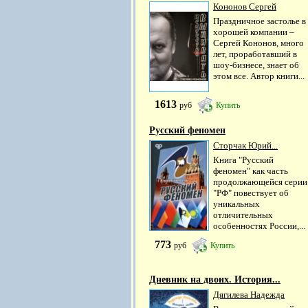
Кононов Сергей
Праздничное застолье в
хорошей компании –
Сергей Кононов, много
лет, проработавший в
шоу-бизнесе, знает об
этом все. Автор книги...
1613
руб
Купить
Русский феномен
Сторчак Юрий...
Книга "Русский
феномен" как часть
продолжающейся серии
"РФ" повествует об
уникальных
отличительных
особенностях России,...
773
руб
Купить
Дневник на двоих. История...
Дягилева Надежда