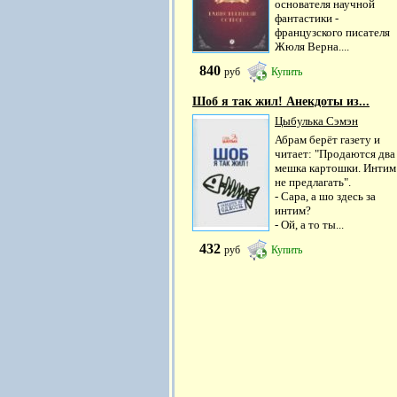
основателя научной
фантастики -
французского писателя
Жюля Верна....
840
руб
Купить
Шоб я так жил! Анекдоты из...
Цыбулька Сэмэн
Абрам берёт газету и
читает: "Продаются два
мешка картошки. Интим
не предлагать".
- Сара, а шо здесь за
интим?
- Ой, а то ты...
432
руб
Купить