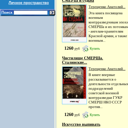
СМЕРШ и судьба
Личное пространство
Терещенко Анатолий...
Поиск
Эта книга посвящена
военным
контрразведчикам эпох
СМЕРШа и их потомка
- ангелам-хранителям
Красной армии, а также
военным...
1260
руб
Купить
Чистилище СМЕРШа.
Сталинские...
Терещенко Анатолий...
В книге впервые
рассказывается о
деятельности отдельны
подразделений
советской военной
контрразведки ГУКР
СМЕРШ НКО СССР
против...
1260
руб
Купить
Искусство выпивать