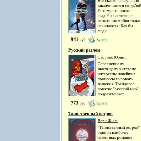
Все сказки не случайно
заканчиваются свадьбой
Потому что после
свадьбы настоящие
испытания любви тольк
начинаются. Как бы
люди...
941
руб
Купить
Русский разлом
Сторчак Юрий...
Современному
мыслящему читателю
интересны новейшие
процессы мирового
значения. Трендовое
понятие "русский мир"
подразумевает...
773
руб
Купить
Таинственный остров
Верн Жюль
"Таинственный остров" 
один из наиболее
известных романов