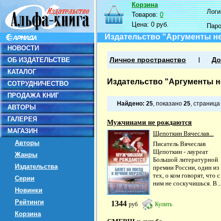
Корзина
Логин
Товаров:
0
Цена:
0 руб.
Пар
Издательство "Аргументы н
НОВОСТИ
ОБ ИЗДАТЕЛЬСТВЕ
Личное пространство
До
КАТАЛОГ
Издательство "Аргументы н
СОТРУДНИЧЕСТВО
ПРОДАЖА КНИГ
Найдено:
25
, показано
25
, страниц
АВТОРЫ
ГАЛЕРЕЯ
Мужчинами не рождаются
МАГАЗИН
Щепоткин Вячеслав...
Авторы
Писатель Вячеслав
Щепоткин - лауреат
Жанры
Большой литературной
Издательства
премии России, один из
тех, о ком говорят, что с
Серии
ним не соскучишься. В..
Новинки
Рейтинги
1344
руб
Купить
Корзина