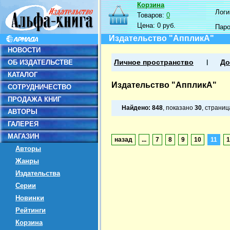
Корзина
Логин
Товаров:
0
Цена:
0 руб.
Пар
Издательство "АппликА"
НОВОСТИ
ОБ ИЗДАТЕЛЬСТВЕ
Личное пространство
До
КАТАЛОГ
Издательство "АппликА"
СОТРУДНИЧЕСТВО
ПРОДАЖА КНИГ
Найдено:
848
, показано
30
, страни
АВТОРЫ
ГАЛЕРЕЯ
МАГАЗИН
назад
...
7
8
9
10
11
1
Авторы
Жанры
Издательства
Серии
Новинки
Рейтинги
Корзина