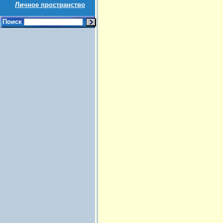
Личное пространство
Поиск