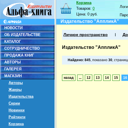
Корзина
Логин
Товаров:
0
Цена:
0 руб.
Пар
Издательство "АппликА"
НОВОСТИ
ОБ ИЗДАТЕЛЬСТВЕ
Личное пространство
До
КАТАЛОГ
Издательство "АппликА"
СОТРУДНИЧЕСТВО
ПРОДАЖА КНИГ
Найдено:
845
, показано
30
, страни
АВТОРЫ
ГАЛЕРЕЯ
МАГАЗИН
назад
...
12
13
14
15
16
Авторы
Жанры
Издательства
Серии
Новинки
Рейтинги
Корзина