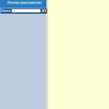
Личное пространство
Поиск