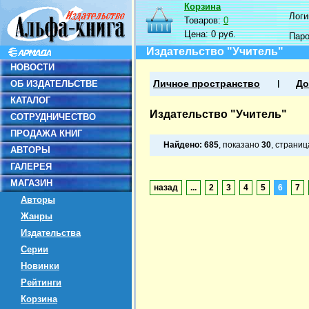
Корзина
Логин
Товаров:
0
Цена:
0 руб.
Пар
Издательство "Учитель"
НОВОСТИ
ОБ ИЗДАТЕЛЬСТВЕ
Личное пространство
До
КАТАЛОГ
Издательство "Учитель"
СОТРУДНИЧЕСТВО
ПРОДАЖА КНИГ
Найдено:
685
, показано
30
, страни
АВТОРЫ
ГАЛЕРЕЯ
МАГАЗИН
назад
...
2
3
4
5
6
7
Авторы
Жанры
Издательства
Серии
Новинки
Рейтинги
Корзина