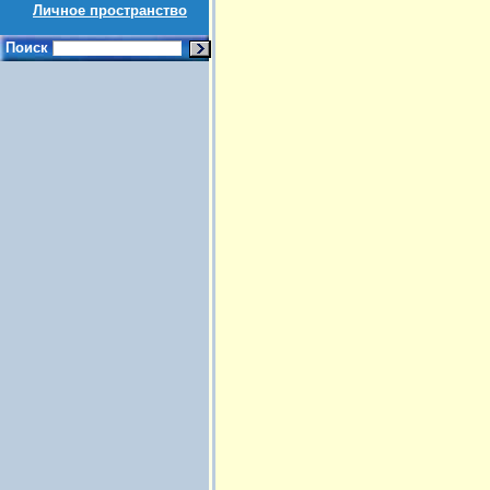
Личное пространство
Поиск