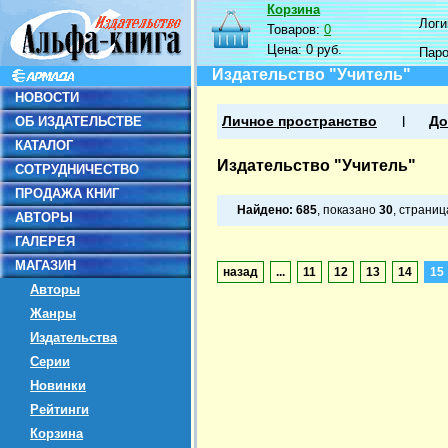
Корзина
Логин
Товаров:
0
Цена:
0 руб.
Пар
Издательство "Учитель"
НОВОСТИ
ОБ ИЗДАТЕЛЬСТВЕ
Личное пространство
До
КАТАЛОГ
Издательство "Учитель"
СОТРУДНИЧЕСТВО
ПРОДАЖА КНИГ
Найдено:
685
, показано
30
, страни
АВТОРЫ
ГАЛЕРЕЯ
МАГАЗИН
назад
...
11
12
13
14
15
Авторы
Жанры
Издательства
Серии
Новинки
Рейтинги
Корзина