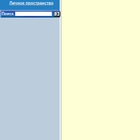
Личное пространство
Поиск