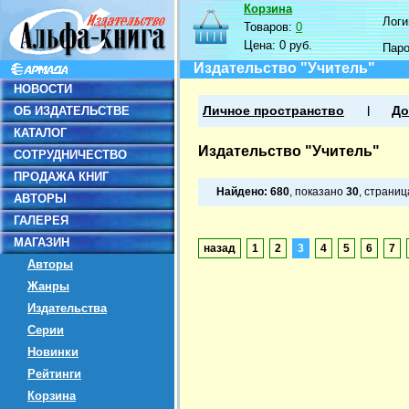
Корзина
Логин
Товаров:
0
Цена:
0 руб.
Пар
Издательство "Учитель"
НОВОСТИ
ОБ ИЗДАТЕЛЬСТВЕ
Личное пространство
До
КАТАЛОГ
Издательство "Учитель"
СОТРУДНИЧЕСТВО
ПРОДАЖА КНИГ
Найдено:
680
, показано
30
, страни
АВТОРЫ
ГАЛЕРЕЯ
МАГАЗИН
назад
1
2
3
4
5
6
7
Авторы
Жанры
Издательства
Серии
Новинки
Рейтинги
Корзина