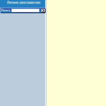
Личное пространство
Поиск