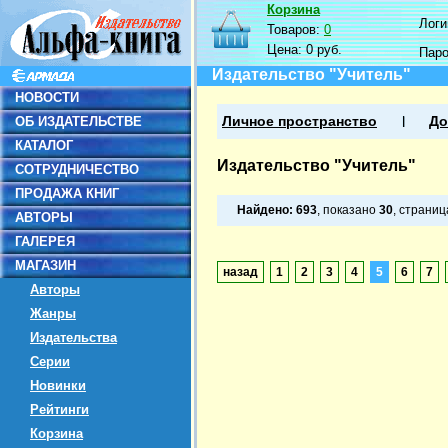
Корзина
Логин
Товаров:
0
Цена:
0 руб.
Пар
Издательство "Учитель"
НОВОСТИ
ОБ ИЗДАТЕЛЬСТВЕ
Личное пространство
До
КАТАЛОГ
Издательство "Учитель"
СОТРУДНИЧЕСТВО
ПРОДАЖА КНИГ
Найдено:
693
, показано
30
, страни
АВТОРЫ
ГАЛЕРЕЯ
МАГАЗИН
назад
1
2
3
4
5
6
7
Авторы
Жанры
Издательства
Серии
Новинки
Рейтинги
Корзина