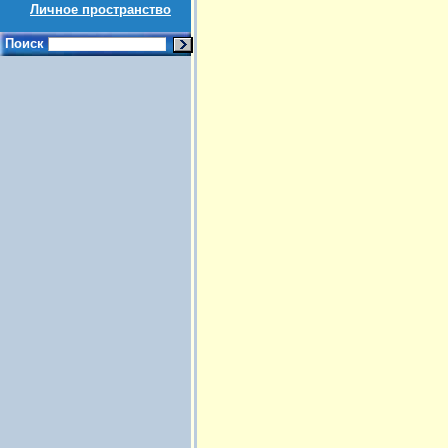
Личное пространство
Поиск