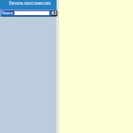
Личное пространство
Поиск