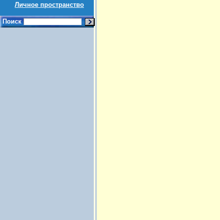
Личное пространство
Поиск