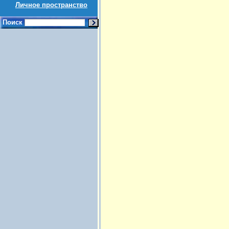
Личное пространство
Поиск