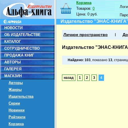
Корзина
Логин
Товаров:
0
Цена:
0 руб.
Пар
Издательство "ЭНАС-КНИГА
НОВОСТИ
ОБ ИЗДАТЕЛЬСТВЕ
Личное пространство
До
КАТАЛОГ
Издательство "ЭНАС-КНИГА
СОТРУДНИЧЕСТВО
ПРОДАЖА КНИГ
Найдено:
103
, показано
13
, страни
АВТОРЫ
ГАЛЕРЕЯ
МАГАЗИН
назад
1
2
3
4
Авторы
Жанры
Издательства
Серии
Новинки
Рейтинги
Корзина