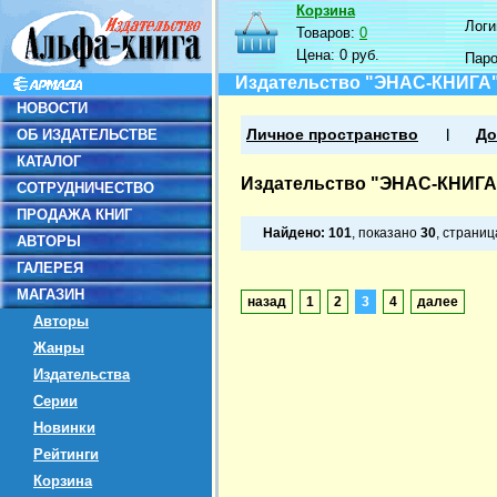
Корзина
Логин
Товаров:
0
Цена:
0 руб.
Пар
Издательство "ЭНАС-КНИГА
НОВОСТИ
ОБ ИЗДАТЕЛЬСТВЕ
Личное пространство
До
КАТАЛОГ
Издательство "ЭНАС-КНИГА
СОТРУДНИЧЕСТВО
ПРОДАЖА КНИГ
Найдено:
101
, показано
30
, страни
АВТОРЫ
ГАЛЕРЕЯ
МАГАЗИН
назад
1
2
3
4
далее
Авторы
Жанры
Издательства
Серии
Новинки
Рейтинги
Корзина