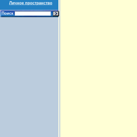
Личное пространство
Поиск