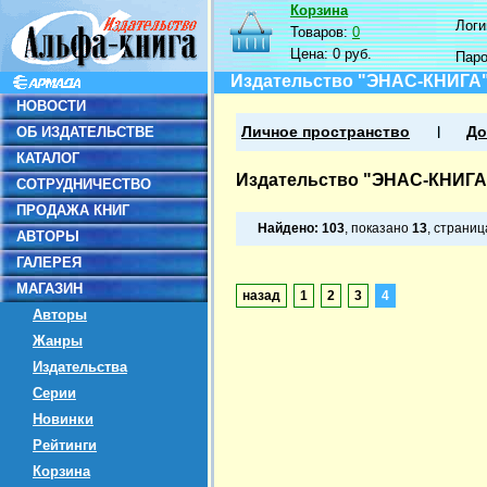
Корзина
Логин
Товаров:
0
Цена:
0 руб.
Пар
Издательство "ЭНАС-КНИГА
НОВОСТИ
ОБ ИЗДАТЕЛЬСТВЕ
Личное пространство
До
КАТАЛОГ
Издательство "ЭНАС-КНИГА
СОТРУДНИЧЕСТВО
ПРОДАЖА КНИГ
Найдено:
103
, показано
13
, страни
АВТОРЫ
ГАЛЕРЕЯ
МАГАЗИН
назад
1
2
3
4
Авторы
Жанры
Издательства
Серии
Новинки
Рейтинги
Корзина