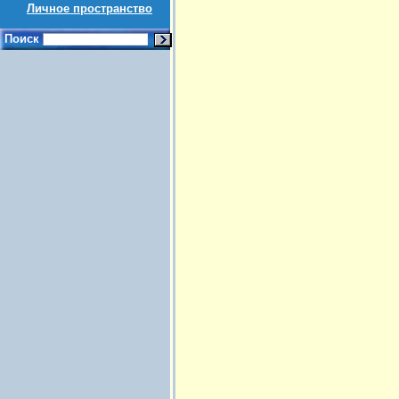
Личное пространство
Поиск