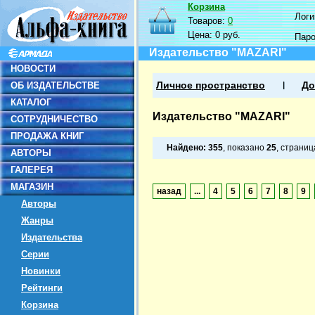
Корзина
Логин
Товаров:
0
Цена:
0 руб.
Пар
Издательство "MAZARI"
НОВОСТИ
ОБ ИЗДАТЕЛЬСТВЕ
Личное пространство
До
КАТАЛОГ
Издательство "MAZARI"
СОТРУДНИЧЕСТВО
ПРОДАЖА КНИГ
Найдено:
355
, показано
25
, страни
АВТОРЫ
ГАЛЕРЕЯ
МАГАЗИН
назад
...
4
5
6
7
8
9
Авторы
Жанры
Издательства
Серии
Новинки
Рейтинги
Корзина