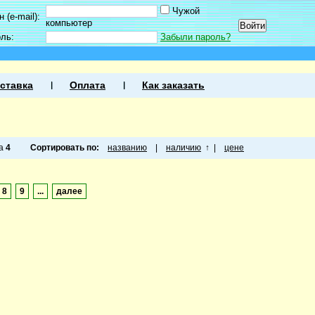
Чужой
 (e-mail):
компьютер
оль:
Забыли пароль?
ставка
Оплата
Как заказать
ца
4
Сортировать по:
названию
|
наличию
↑
|
цене
8
9
...
далее