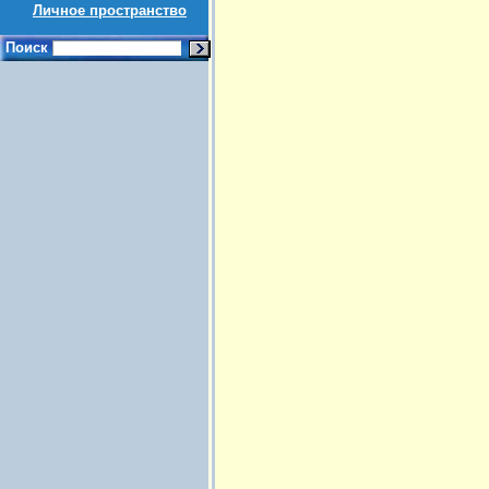
Личное пространство
Поиск