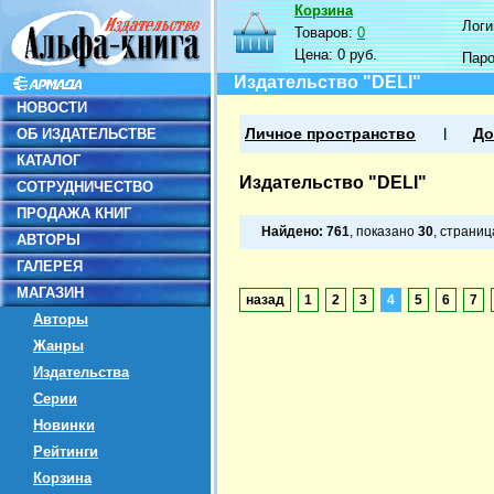
Корзина
Логин
Товаров:
0
Цена:
0 руб.
Пар
Издательство "DELI"
НОВОСТИ
ОБ ИЗДАТЕЛЬСТВЕ
Личное пространство
До
КАТАЛОГ
Издательство "DELI"
СОТРУДНИЧЕСТВО
ПРОДАЖА КНИГ
Найдено:
761
, показано
30
, страни
АВТОРЫ
ГАЛЕРЕЯ
МАГАЗИН
назад
1
2
3
4
5
6
7
Авторы
Жанры
Издательства
Серии
Новинки
Рейтинги
Корзина