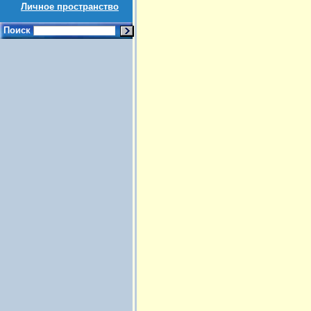
Личное пространство
Поиск