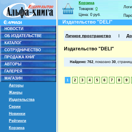
Корзина
Логин
Товаров:
0
Цена:
0 руб.
Пар
Издательство "DELI"
НОВОСТИ
ОБ ИЗДАТЕЛЬСТВЕ
Личное пространство
До
КАТАЛОГ
Издательство "DELI"
СОТРУДНИЧЕСТВО
ПРОДАЖА КНИГ
Найдено:
762
, показано
30
, страни
АВТОРЫ
ГАЛЕРЕЯ
МАГАЗИН
1
2
3
4
5
6
7
8
9
Авторы
Жанры
Издательства
Серии
Новинки
Рейтинги
Корзина