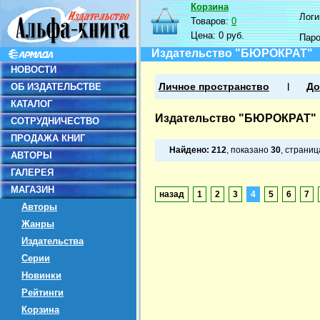
Корзина
Логин
Товаров:
0
Цена:
0 руб.
Пар
Издательство "БЮРОКРАТ"
НОВОСТИ
ОБ ИЗДАТЕЛЬСТВЕ
Личное пространство
До
КАТАЛОГ
Издательство "БЮРОКРАТ"
СОТРУДНИЧЕСТВО
ПРОДАЖА КНИГ
Найдено:
212
, показано
30
, страни
АВТОРЫ
ГАЛЕРЕЯ
МАГАЗИН
назад
1
2
3
4
5
6
7
Авторы
Жанры
Издательства
Серии
Новинки
Рейтинги
Корзина