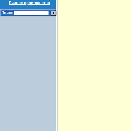
Личное пространство
Поиск