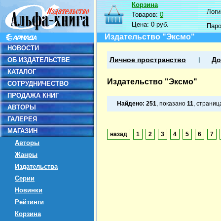
Корзина
Логин
Товаров:
0
Цена:
0 руб.
Пар
Издательство "Эксмо"
НОВОСТИ
ОБ ИЗДАТЕЛЬСТВЕ
Личное пространство
До
КАТАЛОГ
Издательство "Эксмо"
СОТРУДНИЧЕСТВО
ПРОДАЖА КНИГ
Найдено:
251
, показано
11
, страни
АВТОРЫ
ГАЛЕРЕЯ
МАГАЗИН
назад
1
2
3
4
5
6
7
Авторы
Жанры
Издательства
Серии
Новинки
Рейтинги
Корзина