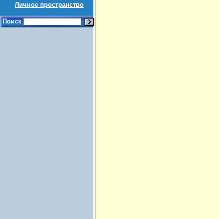
Личное пространство
Поиск