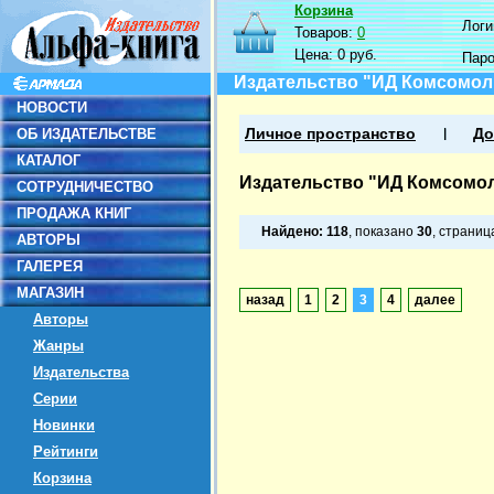
Корзина
Логин
Товаров:
0
Цена:
0 руб.
Пар
Издательство "ИД Комсомол
НОВОСТИ
ОБ ИЗДАТЕЛЬСТВЕ
Личное пространство
До
КАТАЛОГ
Издательство "ИД Комсомол
СОТРУДНИЧЕСТВО
ПРОДАЖА КНИГ
Найдено:
118
, показано
30
, страни
АВТОРЫ
ГАЛЕРЕЯ
МАГАЗИН
назад
1
2
3
4
далее
Авторы
Жанры
Издательства
Серии
Новинки
Рейтинги
Корзина