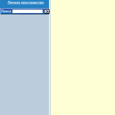
Личное пространство
Поиск