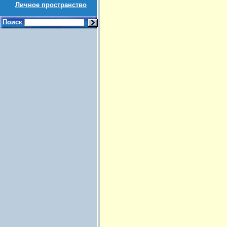
Личное пространство
Поиск