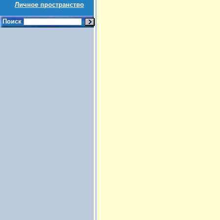
Личное пространство
Поиск