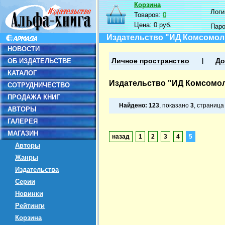
Корзина
Логин
Товаров:
0
Цена:
0 руб.
Пар
Издательство "ИД Комсомол
НОВОСТИ
ОБ ИЗДАТЕЛЬСТВЕ
Личное пространство
До
КАТАЛОГ
Издательство "ИД Комсомол
СОТРУДНИЧЕСТВО
ПРОДАЖА КНИГ
Найдено:
123
, показано
3
, страниц
АВТОРЫ
ГАЛЕРЕЯ
МАГАЗИН
назад
1
2
3
4
5
Авторы
Жанры
Издательства
Серии
Новинки
Рейтинги
Корзина