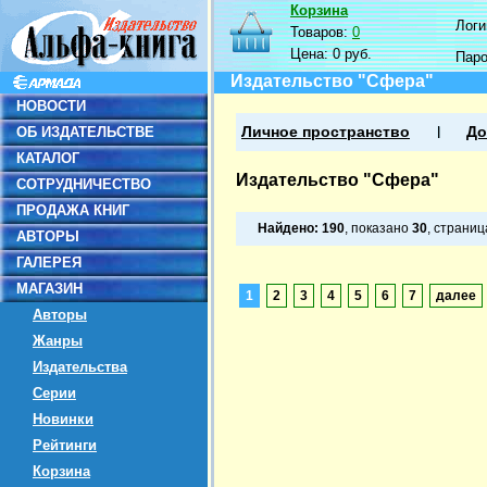
Корзина
Логин
Товаров:
0
Цена:
0 руб.
Пар
Издательство "Сфера"
НОВОСТИ
ОБ ИЗДАТЕЛЬСТВЕ
Личное пространство
До
КАТАЛОГ
Издательство "Сфера"
СОТРУДНИЧЕСТВО
ПРОДАЖА КНИГ
Найдено:
190
, показано
30
, страни
АВТОРЫ
ГАЛЕРЕЯ
МАГАЗИН
1
2
3
4
5
6
7
далее
Авторы
Жанры
Издательства
Серии
Новинки
Рейтинги
Корзина