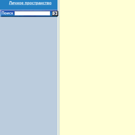
Личное пространство
Поиск