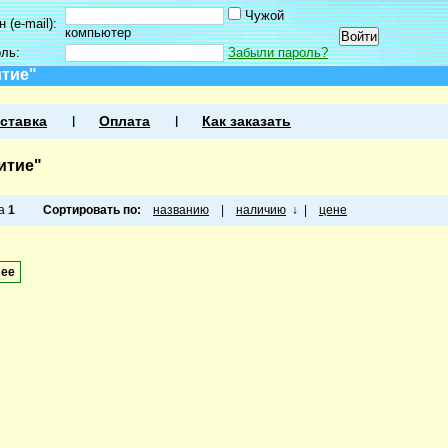
Чужой
 (e-mail):
компьютер
оль:
Забыли пароль?
итие"
ставка
Оплата
Как заказать
итие"
ца
1
Сортировать по:
названию
|
наличию
↓
|
цене
лее