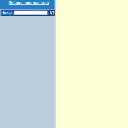
Личное пространство
Поиск