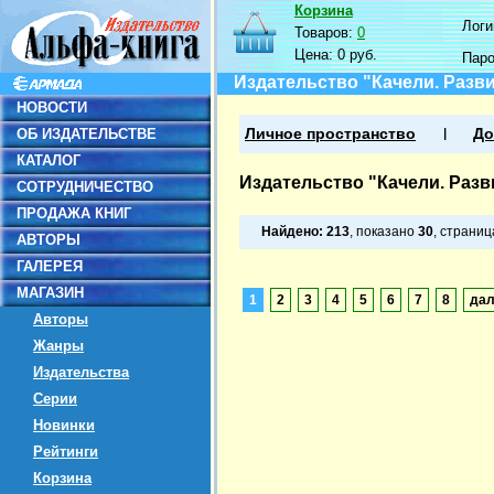
Корзина
Логин
Товаров:
0
Цена:
0 руб.
Пар
Издательство "Качели. Разв
НОВОСТИ
ОБ ИЗДАТЕЛЬСТВЕ
Личное пространство
До
КАТАЛОГ
Издательство "Качели. Разв
СОТРУДНИЧЕСТВО
ПРОДАЖА КНИГ
Найдено:
213
, показано
30
, страни
АВТОРЫ
ГАЛЕРЕЯ
МАГАЗИН
1
2
3
4
5
6
7
8
да
Авторы
Жанры
Издательства
Серии
Новинки
Рейтинги
Корзина