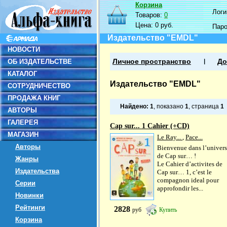
Корзина
Логин
Товаров:
0
Цена:
0 руб.
Пар
Издательство "EMDL"
НОВОСТИ
ОБ ИЗДАТЕЛЬСТВЕ
Личное пространство
До
КАТАЛОГ
Издательство "EMDL"
СОТРУДНИЧЕСТВО
ПРОДАЖА КНИГ
Найдено:
1
, показано
1
, страница
1
АВТОРЫ
ГАЛЕРЕЯ
Cap sur... 1 Cahier (+CD)
МАГАЗИН
Le Ray...
,
Pace...
Авторы
Bienvenue dans l’univers
de Cap sur… !
Жанры
Le Cahier d’activites de
Издательства
Cap sur… 1, c’est le
compagnon ideal pour
Серии
approfondir les...
Новинки
Рейтинги
2828
руб
Купить
Корзина