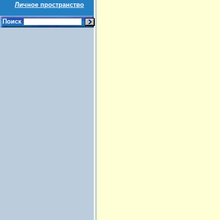
Личное пространство
Поиск