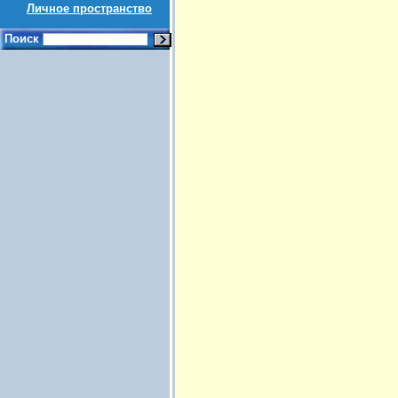
Личное пространство
Поиск