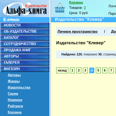
Корзина
Логин
Товаров:
0
Цена:
0 руб.
Пар
Издательство "Клевер"
НОВОСТИ
ОБ ИЗДАТЕЛЬСТВЕ
Личное пространство
До
КАТАЛОГ
Издательство "Клевер"
СОТРУДНИЧЕСТВО
ПРОДАЖА КНИГ
Найдено:
226
, показано
30
, страни
АВТОРЫ
ГАЛЕРЕЯ
МАГАЗИН
назад
1
2
3
4
5
6
7
Авторы
Жанры
Издательства
Серии
Новинки
Рейтинги
Корзина