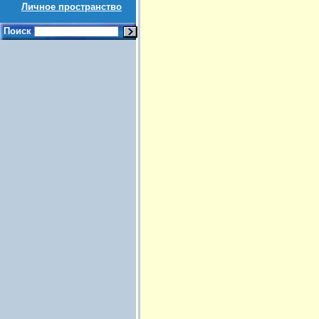
Личное пространство
Поиск