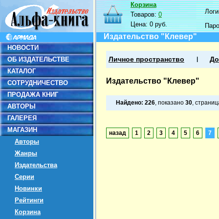
Корзина
Логин
Товаров:
0
Цена:
0 руб.
Пар
Издательство "Клевер"
НОВОСТИ
ОБ ИЗДАТЕЛЬСТВЕ
Личное пространство
До
КАТАЛОГ
Издательство "Клевер"
СОТРУДНИЧЕСТВО
ПРОДАЖА КНИГ
Найдено:
226
, показано
30
, страни
АВТОРЫ
ГАЛЕРЕЯ
МАГАЗИН
назад
1
2
3
4
5
6
7
Авторы
Жанры
Издательства
Серии
Новинки
Рейтинги
Корзина