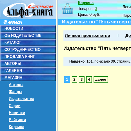
Корзина
Логин
Товаров:
0
Цена:
0 руб.
Пар
Издательство "Пять четверт
НОВОСТИ
ОБ ИЗДАТЕЛЬСТВЕ
Личное пространство
До
КАТАЛОГ
Издательство "Пять четвер
СОТРУДНИЧЕСТВО
ПРОДАЖА КНИГ
Найдено:
101
, показано
30
, страни
АВТОРЫ
ГАЛЕРЕЯ
МАГАЗИН
1
2
3
4
далее
Авторы
Жанры
Издательства
Серии
Новинки
Рейтинги
Корзина