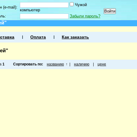
Чужой
 (e-mail):
компьютер
оль:
Забыли пароль?
ей"
ставка
Оплата
Как заказать
тей"
ца
1
Сортировать по:
названию
↑
|
наличию
|
цене