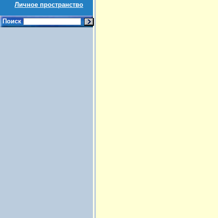
Личное пространство
Поиск